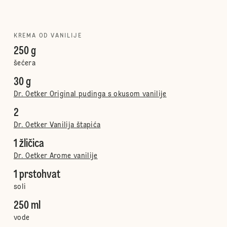
KREMA OD VANILIJE
250 g
šećera
30 g
Dr. Oetker Original pudinga s okusom vanilije
2
Dr. Oetker Vanilija štapića
1 žličica
Dr. Oetker Arome vanilije
1 prstohvat
soli
250 ml
vode