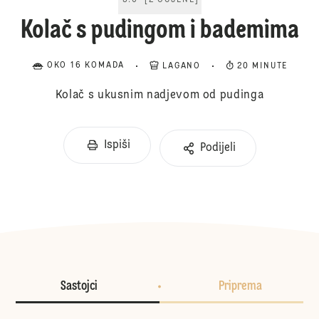
5.0
[
2
OCJENE
]
Kolač s pudingom i bademima
OKO 16 KOMADA
LAGANO
20 MINUTE
Kolač s ukusnim nadjevom od pudinga
Ispiši
Podijeli
Sastojci
Priprema