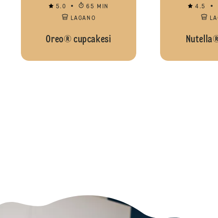
5.0
65 MIN
4.5
LAGANO
L
Oreo® cupcakesi
Nutella®