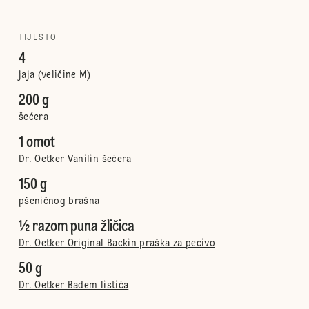
TIJESTO
4
jaja (veličine M)
200 g
šećera
1 omot
Dr. Oetker Vanilin šećera
150 g
pšeničnog brašna
½ razom puna žličica
Dr. Oetker Original Backin praška za pecivo
50 g
Dr. Oetker Badem listića