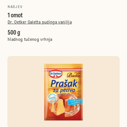
NADJEV
1 omot
Dr. Oetker Galetta pudinga vanilija
500 g
hladnog tučenog vrhnja