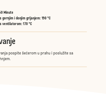
50 Minute
 gornjim i donjim grijanjem
:
190 °C
s ventilatorom
:
170 °C
vanje
vanja pospite šećerom u prahu i poslužite sa
rhnjem.