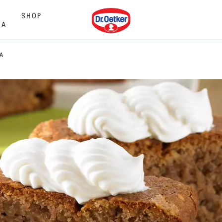
Dr. Oetker
SHOP
MA
A