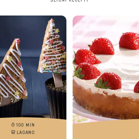
SLIČNI RECEPTI
Jestive "bojice"
100 MIN
LAGANO