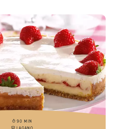
Medene jelke sa božićnim začinima
90 MIN
LAGANO