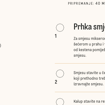
40
M
PRIPREMANJE
:
Prhka smj
1
Za smjesu mikserom
šećerom u prahu i v
)
od kestena pomiješ
smjesu.
Smjesu stavite u če
koji prethodno treb
2
Izravnajte smjesu.
Kalup stavite na r