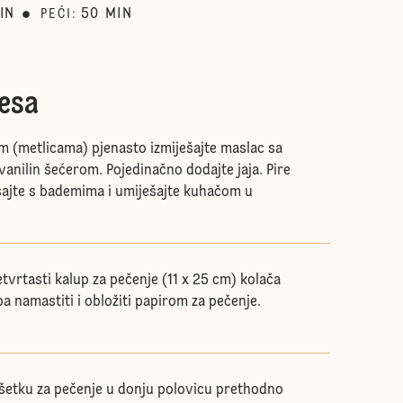
IN
50
MIN
PEĆI
:
esa
 (metlicama) pjenasto izmiješajte maslac sa
anilin šećerom. Pojedinačno dodajte jaja. Pire
ajte s bademima i umiješajte kuhačom u
tvrtasti kalup za pečenje (11 x 25 cm) kolača
a namastiti i obložiti papirom za pečenje.
ešetku za pečenje u donju polovicu prethodno