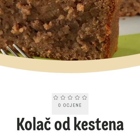
Current rating 0.0. Click to rate.
0
OCJENE
Kolač od kestena