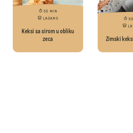
55 MIN
LAGANO
5
L
Keksi sa sirom u obliku
zeca
Zimski keks