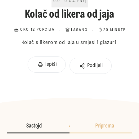
0.0
[
0
OCJENE
]
Kolač od likera od jaja
OKO 12 PORCIJA
LAGANO
20 MINUTE
Kolač s likerom od jaja u smjesi i glazuri.
Ispiši
Podijeli
Sastojci
Priprema