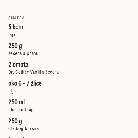
SMJESA
5 kom
jaja
250 g
šećera u prahu
2 omota
Dr. Oetker Vanilin šećera
oko 6 - 7 žlice
ulja
250 ml
likera od jaja
250 g
glatkog brašna