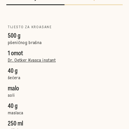
TIJESTO ZA KROASANE
500 g
pšeničnog brašna
1 omot
Dr. Oetker Kvasca instant
40 g
šećera
malo
soli
40 g
maslaca
250 ml