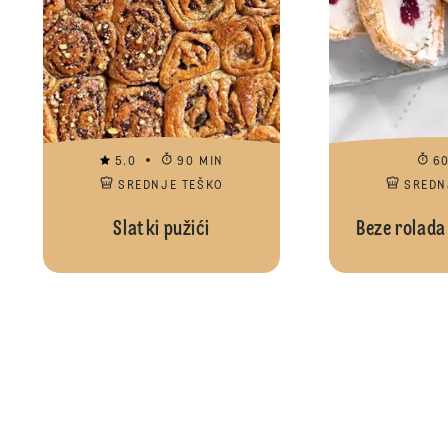
5.0
90 MIN
6
SREDNJE TEŠKO
SREDN
Slatki pužići
Beze rolada