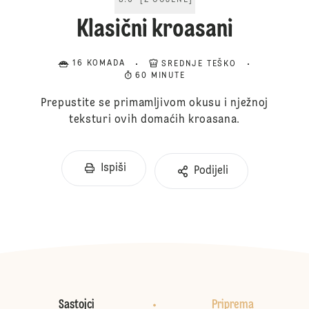
5.0
[
2
OCJENE
]
Klasični kroasani
16 KOMADA
SREDNJE TEŠKO
60 MINUTE
Prepustite se primamljivom okusu i nježnoj
teksturi ovih domaćih kroasana.
Ispiši
Podijeli
Sastojci
Priprema