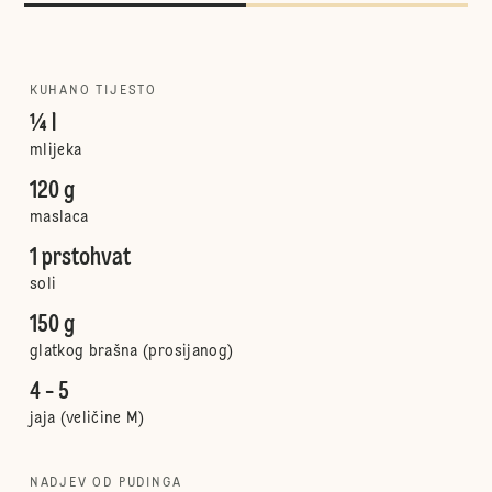
KUHANO TIJESTO
¼ l
mlijeka
120 g
maslaca
1 prstohvat
soli
150 g
glatkog brašna (prosijanog)
4 - 5
jaja (veličine M)
NADJEV OD PUDINGA