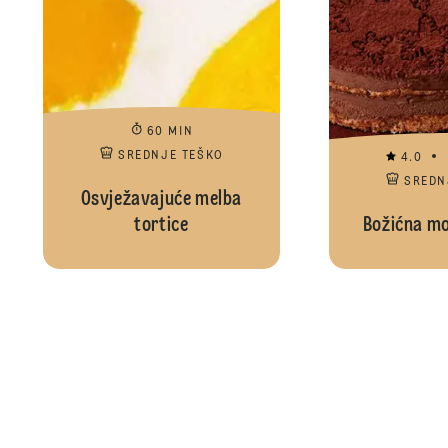
60 MIN
SREDNJE TEŠKO
4.0
SREDN
Osvježavajuće melba
tortice
Božićna mo