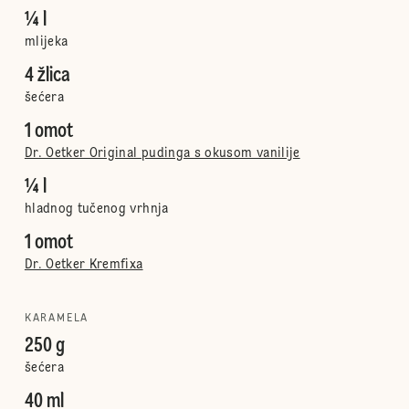
¼ l
mlijeka
4 žlica
šećera
1 omot
Dr. Oetker Original pudinga s okusom vanilije
¼ l
hladnog tučenog vrhnja
1 omot
Dr. Oetker Kremfixa
KARAMELA
250 g
šećera
40 ml