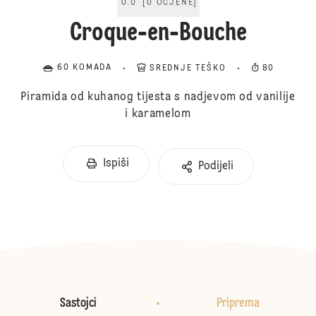
0.0
[
0
OCJENE
]
Croque-en-Bouche
60 KOMADA
SREDNJE TEŠKO
80
Piramida od kuhanog tijesta s nadjevom od vanilije
i karamelom
Ispiši
Podijeli
Sastojci
Priprema