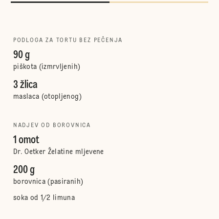
PODLOGA ZA TORTU BEZ PEČENJA
90 g
piškota (izmrvljenih)
3 žlica
maslaca (otopljenog)
NADJEV OD BOROVNICA
1 omot
Dr. Oetker Želatine mljevene
200 g
borovnica (pasiranih)
soka od 1/2 limuna