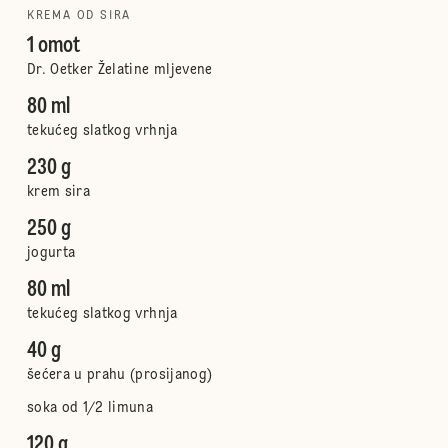
KREMA OD SIRA
1 omot
Dr. Oetker Želatine mljevene
80 ml
tekućeg slatkog vrhnja
230 g
krem sira
250 g
jogurta
80 ml
tekućeg slatkog vrhnja
40 g
šećera u prahu (prosijanog)
soka od 1/2 limuna
120 g