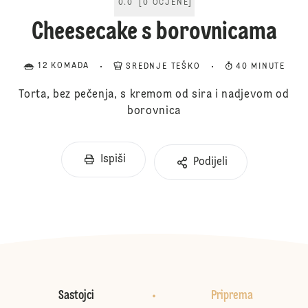
0.0
[
0
OCJENE
]
Cheesecake s borovnicama
12 KOMADA
SREDNJE TEŠKO
40 MINUTE
Torta, bez pečenja, s kremom od sira i nadjevom od
borovnica
Ispiši
Podijeli
Sastojci
Priprema