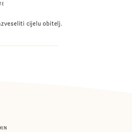
TE
eseliti cijelu obitelj.
MIN