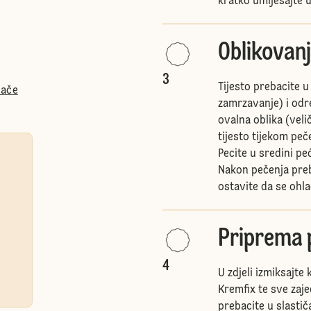
kratko umiješajte u
Oblikovanj
3
Tijesto prebacite u
lače
zamrzavanje) i odre
ovalna oblika (veli
tijesto tijekom peče
Pecite u sredini pe
Nakon pečenja preb
ostavite da se ohla
Priprema 
4
U zdjeli izmiksajte 
Kremfix te sve zaj
prebacite u slastič