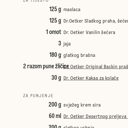
ZA TIJESTO
125 g
maslaca
125 g
Dr.Oetker Sladkog praha, šeće
1 omot
Dr. Oetker Vanilin šećera
3
jaja
180 g
glatkog brašna
2 razom pune žličice
Dr. Oetker Original Backin pra
30 g
Dr. Oetker Kakaa za kolače
ZA PUNJENJE
200 g
svježeg krem sira
60 ml
Dr. Oetker Desertnog preljeva 
200 g