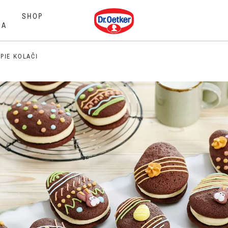
Dr. Oetker
SHOP
MA
PIE KOLAČI