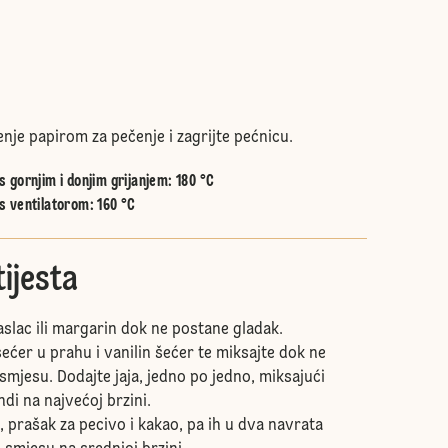
enje papirom za pečenje i zagrijte pećnicu.
 gornjim i donjim grijanjem
:
180 °C
s ventilatorom
:
160 °C
ijesta
aslac ili margarin dok ne postane gladak.
ećer u prahu i vanilin šećer te miksajte dok ne
smjesu. Dodajte jaja, jedno po jedno, miksajući
di na najvećoj brzini.
 prašak za pecivo i kakao, pa ih u dva navrata