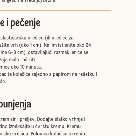
 smjesu na srednjoj brzini.
e i pečenje
 slastičarsku vrećicu (ili vrećicu za
žite vrh (oko 1 cm). Na lim istisnite oko 24
čine 6–8 cm), ostavljajući razmak jer će se
nja malo raširiti.
ćnice oko 10 minuta.
acite kolačiće zajedno s papirom na rešetku i
de.
punjenja
krem sir i preljev. Dodajte slatko vrhnje i
edno izmiksajte u čvrstu kremu. Kremu
arsku vrećicu. Polovicu kolačića okrenite