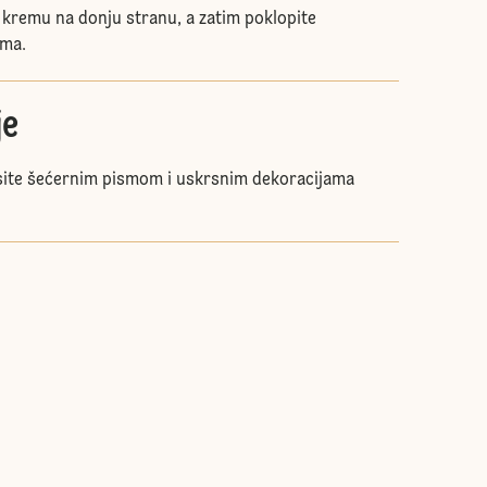
 kremu na donju stranu, a zatim poklopite
ima.
je
site šećernim pismom i uskrsnim dekoracijama