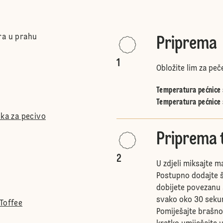
ra u prahu
Priprema
1
Obložite lim za peč
Temperatura pećnice s
Temperatura pećnice 
ška za pecivo
Priprema t
2
U zdjeli miksajte m
Postupno dodajte š
dobijete povezanu 
svako oko 30 sekun
Toffee
Pomiješajte brašno,