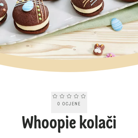
Current rating 0.0. Click to rate.
0
OCJENE
Whoopie kolači