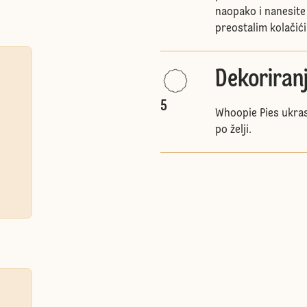
naopako i nanesite
preostalim kolačić
Dekoriran
5
Whoopie Pies ukra
po želji.