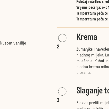
Položaj rešetke
:
sred
Vrijeme pečenja: oko 
Temperatura pećnice s
Temperatura pećnice 
Krema
okusom vanilije
2
Žumanjke i naveden
hladnog mlijeka. L
miješanje. Kuhati n
hladnu kremu miks
u prahu.
Slaganje t
3
Biskvit preliti mli