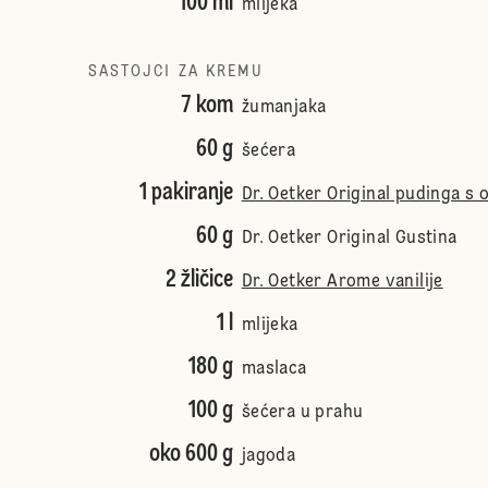
100 ml
mlijeka
SASTOJCI ZA KREMU
7 kom
žumanjaka
60 g
šećera
1 pakiranje
Dr. Oetker Original pudinga s 
60 g
Dr. Oetker Original Gustina
2 žličice
Dr. Oetker Arome vanilije
1 l
mlijeka
180 g
maslaca
100 g
šećera u prahu
oko 600 g
jagoda