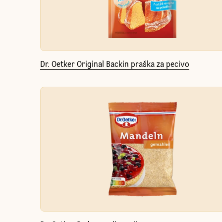
Dr. Oetker Original Backin praška za pecivo