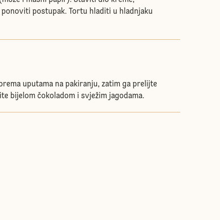
može i masni papir). Staviti dio kreme,
 ponoviti postupak. Tortu hladiti u hladnjaku
 prema uputama na pakiranju, zatim ga prelijte
site bijelom čokoladom i svježim jagodama.