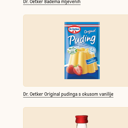
Dr. Oetker Badema mljevenih
Dr. Oetker Original pudinga s okusom vanilije