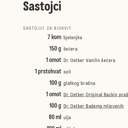
Sastojci
SASTOJCI ZA BISKVIT
7 kom
bjelanjka
150 g
šećera
1 omot
Dr. Oetker Vanilin šećera
1 prstohvat
soli
100 g
glatkog brašna
1 omot
Dr. Oetker Original Backin pra
100 g
Dr. Oetker Badema mljevenih
80 ml
ulja