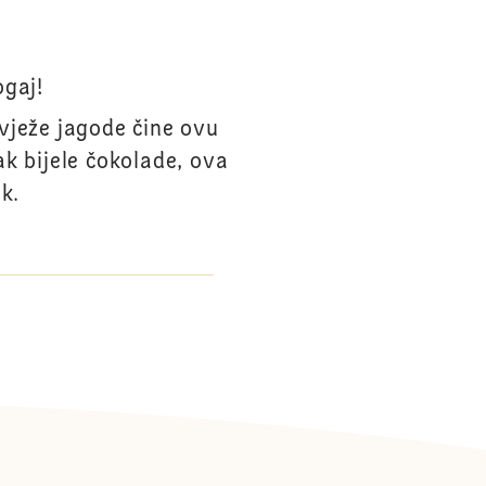
ogaj!
vježe jagode čine ovu
k bijele čokolade, ova
k.