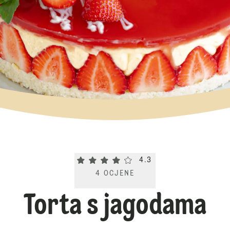
Current rating 4.3. Click to rate.
4.3
4
OCJENE
Torta s jagodama