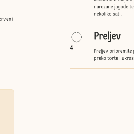
acetatnom folijom (
narezane jagode te
nekoliko sati.
 crveni
Preljev
4
Preljev pripremite
preko torte i ukra