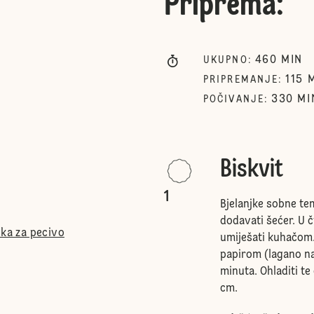
Priprema
:
460
MIN
UKUPNO
:
115
PRIPREMANJE
:
330
MI
POČIVANJE
:
Biskvit
1
Bjelanjke sobne t
dodavati šećer. U č
ška za pecivo
umiješati kuhačom.
papirom (lagano nau
minuta. Ohladiti t
cm.