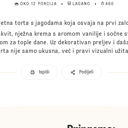
OKO 12 PORCIJA
LAGANO
460
jetna torta s jagodama koja osvaja na prvi zal
kvit, nježna krema s aromom vanilije i sočne s
om za tople dane. Uz dekorativan preljev i daša
orta nije samo ukusna, već i pravi vizualni užita
Ispiši
Podijeli