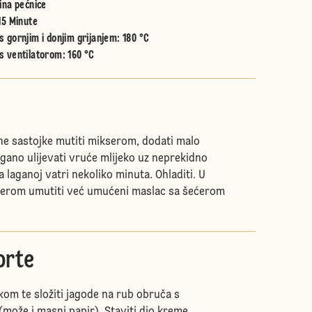
ina pećnice
15 Minute
 gornjim i donjim grijanjem
:
180 °C
s ventilatorom
:
160 °C
e sastojke mutiti mikserom, dodati malo
agano ulijevati vruće mlijeko uz neprekidno
a laganoj vatri nekoliko minuta. Ohladiti. U
erom umutiti već umućeni maslac sa šećerom
orte
jekom te složiti jagode na rub obruča s