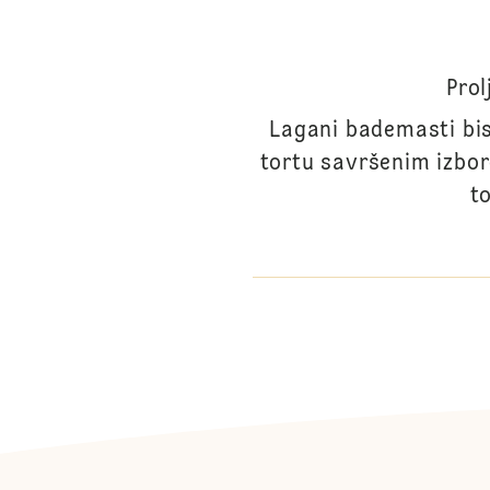
Prol
Lagani bademasti bis
tortu savršenim izbor
t