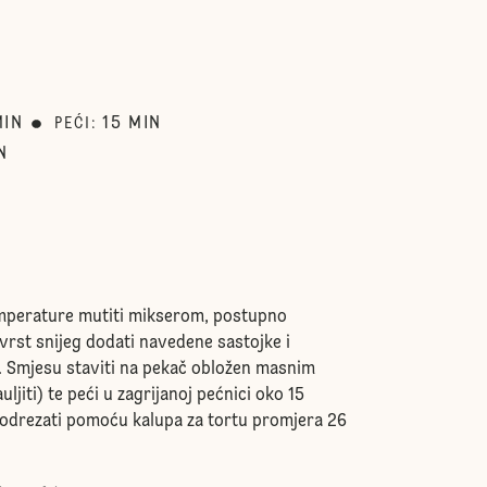
MIN
15
MIN
PEĆI
:
N
emperature mutiti mikserom, postupno
vrst snijeg dodati navedene sastojke i
 Smjesu staviti na pekač obložen masnim
ljiti) te peći u zagrijanoj pećnici oko 15
e odrezati pomoću kalupa za tortu promjera 26