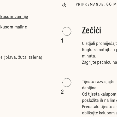
60
M
PRIPREMANJE
:
okusom vanilije
 okusom maline
Zečići
1
U zdjeli promiješajt
Kuglu zamotajte u p
minuta.
če (plava, žuta, zelena)
Zagrijte pećnicu na
Tijesto razvaljajte
debljine.
2
Od tijesta kalupom 
posložite ih na li
Preostalo tijesto s
oblikujte kalupom u