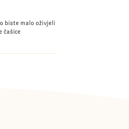
o biste malo oživjeli
e čašice