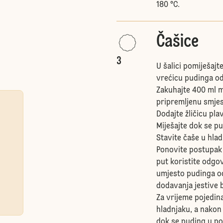
180 °C.
Čašice
3
U šalici pomiješajt
vrećicu pudinga od
Zakuhajte 400 ml m
pripremljenu smje
Dodajte žličicu pla
Miješajte dok se pu
Stavite čaše u hla
Ponovite postupak z
put koristite odgov
umjesto pudinga od
dodavanja jestive 
Za vrijeme pojedin
hladnjaku, a nakon
dok se puding u p