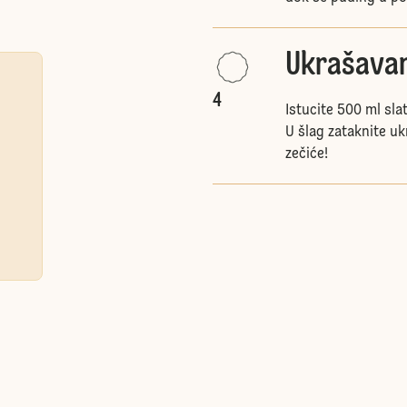
Ukrašavan
4
Istucite 500 ml sl
U šlag zataknite uk
zečiće!