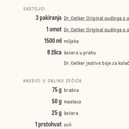
SASTOJCI
3 pakiranja
Dr. Oetker Original pudinga s 
1 omot
Dr. Oetker Original pudinga s
1500 ml
mlijeka
8 žlica
šećera u prahu
Dr. Oetker jestive boje za kola
KKESIĆI U OBLIKU ZEČIĆA
75 g
brašna
50 g
maslaca
25 g
šećera
1 prstohvat
soli