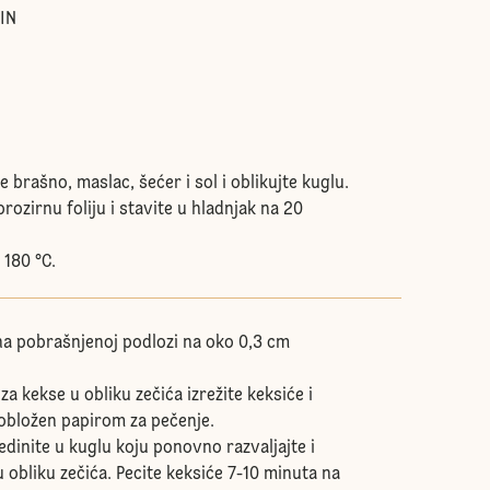
IN
e brašno, maslac, šećer i sol i oblikujte kuglu.
rozirnu foliju i stavite u hladnjak na 20
 180 °C.
 na pobrašnjenoj podlozi na oko 0,3 cm
za kekse u obliku zečića izrežite keksiće i
m obložen papirom za pečenje.
jedinite u kuglu koju ponovno razvaljajte i
 obliku zečića. Pecite keksiće 7-10 minuta na