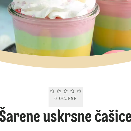
Current rating 0.0. Click to rate.
0
OCJENE
Šarene uskrsne čašic