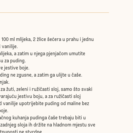
e 100 ml mlijeka, 2 žlice šećera u prahu i jednu
 vanilije.
lijeka, a zatim u njega pjenjačom umutite
su za puding.
ve jestive boje.
ding ne zgusne, a zatim ga ulijte u čaše.
dnjak.
a žuti, zeleni i ružičasti sloj, samo što svaki
arajuću jestivu boju, a za ružičasti sloj
 vanilije upotrijebite puding od maline bez
boje.
ačnog kuhanja pudinga čaše trebaju biti u
 zadnjeg sloja ih držite na hladnom mjestu sve
otpunosti ne stvrdne.