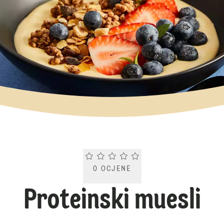
Current rating 0.0. Click to rate.
0
OCJENE
Proteinski muesli