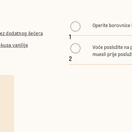
Operite borovnice i
 bez dodatnog šećera
1
kusa vanilije
Voće posložite na p
muesli prije posluž
2