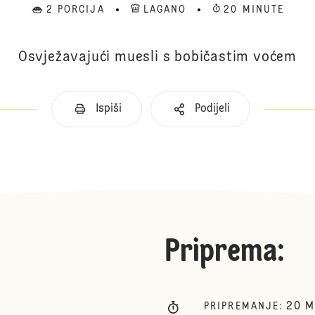
2 PORCIJA
LAGANO
20 MINUTE
Osvježavajući muesli s bobičastim voćem
Ispiši
Podijeli
Priprema
:
20
M
PRIPREMANJE
: