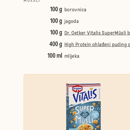
MUESLI
100 g
borovnica
100 g
jagoda
100 g
Dr. Oetker Vitalis SuperMüsli
400 g
High Protein ohlađeni puding o
100 ml
mlijeka