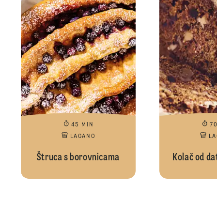
45 MIN
7
LAGANO
L
Štruca s borovnicama
Kolač od dat