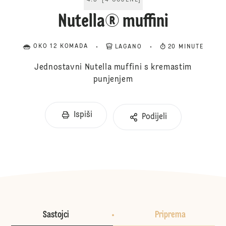
4.5
[
4
OCJENE
]
Nutella® muffini
OKO 12 KOMADA
LAGANO
20 MINUTE
Jednostavni Nutella muffini s kremastim
punjenjem
Ispiši
Podijeli
Sastojci
Priprema