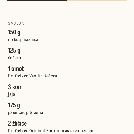
SMJESA
150 g
mekog maslaca
125 g
šećera
1 omot
Dr. Oetker Vanilin šećera
3 kom
jaja
175 g
pšeničnog brašna
2 žličice
Dr. Oetker Original Backin praška za pecivo