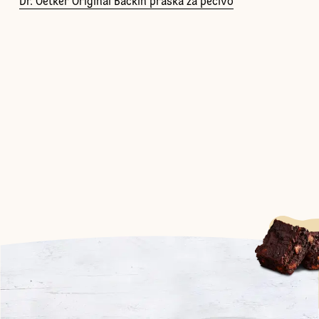
Dr. Oetker Original Backin praška za pecivo