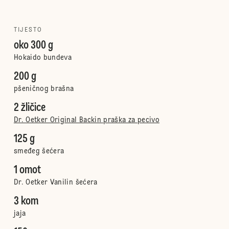
TIJESTO
oko 300 g
Hokaido bundeva
200 g
pšeničnog brašna
2 žličice
Dr. Oetker Original Backin praška za pecivo
125 g
smeđeg šećera
1 omot
Dr. Oetker Vanilin šećera
3 kom
jaja