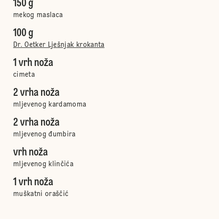
150 g
mekog maslaca
100 g
Dr. Oetker Lješnjak krokanta
1 vrh noža
cimeta
2 vrha noža
mljevenog kardamoma
2 vrha noža
mljevenog đumbira
vrh noža
mljevenog klinčića
1 vrh noža
muškatni oraščić