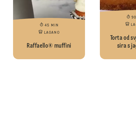
9
L
45 MIN
LAGANO
Torta od s
Raffaello® muffini
sira s 