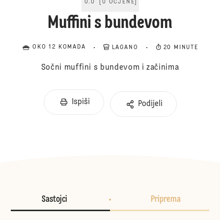
0.0
[
0
OCJENE
]
Muffini s bundevom
OKO 12 KOMADA
LAGANO
20 MINUTE
Sočni muffini s bundevom i začinima
Ispiši
Podijeli
Sastojci
Priprema