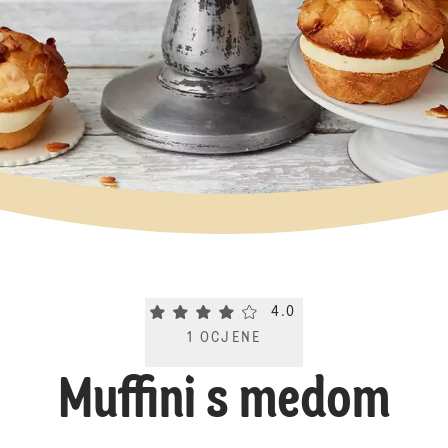
Current rating 4.0. Click to rate.
4.0
1
OCJENE
Muffini s medom