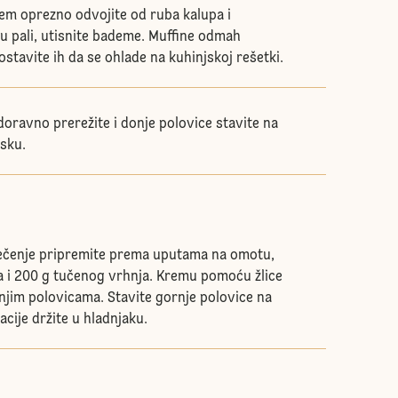
em oprezno odvojite od ruba kalupa i
u pali, utisnite bademe. Muffine odmah
 ostavite ih da se ohlade na kuhinjskoj rešetki.
oravno prerežite i donje polovice stavite na
asku.
ečenje pripremite prema uputama na omotu,
eka i 200 g tučenog vrhnja. Kremu pomoću žlice
onjim polovicama. Stavite gornje polovice na
cije držite u hladnjaku.