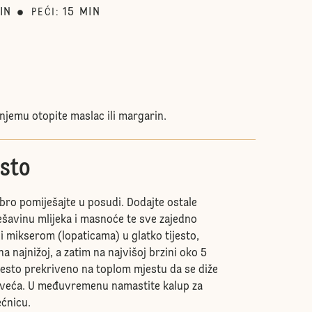
IN
15
MIN
PEĆI
:
u njemu otopite maslac ili margarin.
esto
bro pomiješajte u posudi. Dodajte ostale
ješavinu mlijeka i masnoće te sve zajedno
i mikserom (lopaticama) u glatko tijesto,
na najnižoj, a zatim na najvišoj brzini oko 5
ijesto prekriveno na toplom mjestu da se diže
oveća. U međuvremenu namastite kalup za
ećnicu.