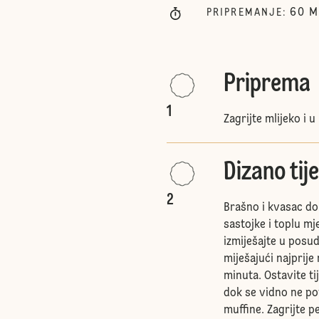
60
M
PRIPREMANJE
:
Priprema
1
Zagrijte mlijeko i 
Dizano tij
2
Brašno i kvasac do
sastojke i toplu m
izmiješajte u posud
miješajući najprije 
minuta. Ostavite t
dok se vidno ne p
muffine. Zagrijte p