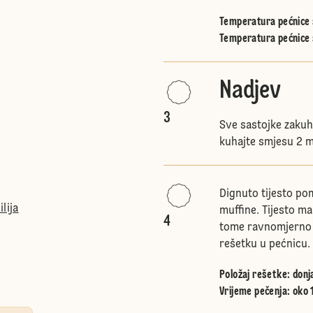
Temperatura pećnice s
Temperatura pećnice 
Nadjev
3
Sve sastojke zakuha
kuhajte smjesu 2 m
Dignuto tijesto pom
lija
muffine. Tijesto ma
4
tome ravnomjerno r
rešetku u pećnicu.
Položaj rešetke
:
donj
Vrijeme pečenja: oko 