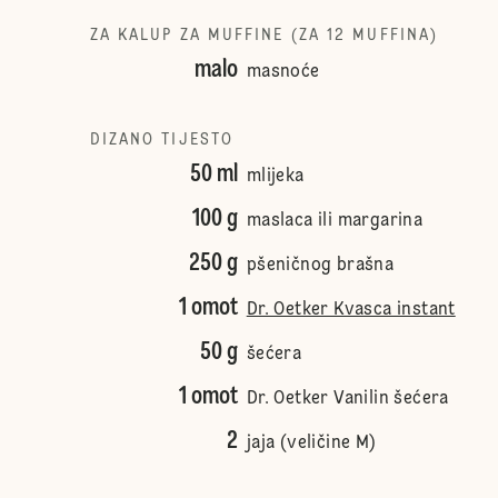
ZA KALUP ZA MUFFINE (ZA 12 MUFFINA)
malo
masnoće
DIZANO TIJESTO
50 ml
mlijeka
100 g
maslaca ili margarina
250 g
pšeničnog brašna
1 omot
Dr. Oetker Kvasca instant
50 g
šećera
1 omot
Dr. Oetker Vanilin šećera
2
jaja (veličine M)