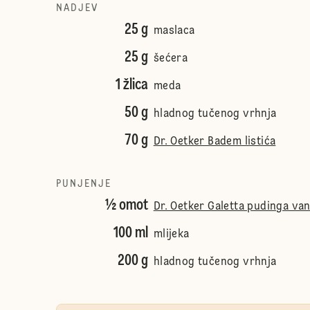
NADJEV
25 g
maslaca
25 g
šećera
1 žlica
meda
50 g
hladnog tučenog vrhnja
70 g
Dr. Oetker Badem listića
PUNJENJE
½ omot
Dr. Oetker Galetta pudinga vani
100 ml
mlijeka
200 g
hladnog tučenog vrhnja