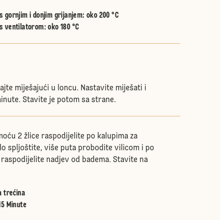
 gornjim i donjim grijanjem
:
oko 200 °C
s ventilatorom
:
oko 180 °C
jte miješajući u loncu. Nastavite miješati i
inute. Stavite je potom sa strane.
oću 2 žlice raspodijelite po kalupima za
lo spljoštite, više puta probodite vilicom i po
aspodijelite nadjev od badema. Stavite na
a trećina
15 Minute