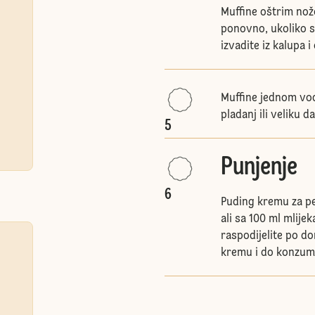
Muffine oštrim nož
ponovno, ukoliko s
izvadite iz kalupa i
Muffine jednom vod
pladanj ili veliku d
5
Punjenje
6
Puding kremu za p
ali sa 100 ml mlij
raspodijelite po d
kremu i do konzuma