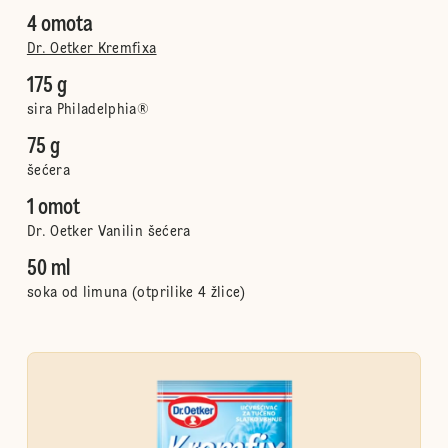
4 omota
Dr. Oetker Kremfixa
175 g
sira Philadelphia®
75 g
šećera
1 omot
Dr. Oetker Vanilin šećera
50 ml
soka od limuna (otprilike 4 žlice)