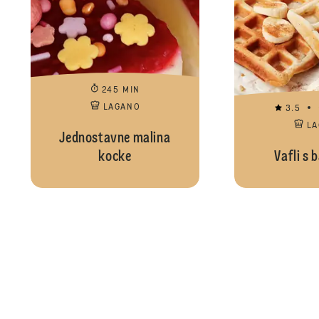
245 MIN
LAGANO
3.5
L
Jednostavne malina
kocke
Vafli s