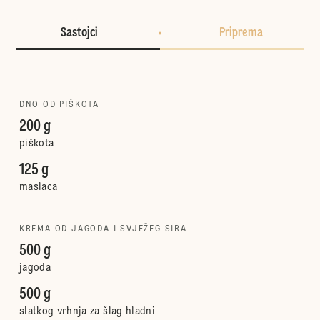
Sastojci
Priprema
DNO OD PIŠKOTA
200 g
piškota
125 g
maslaca
KREMA OD JAGODA I SVJEŽEG SIRA
500 g
jagoda
500 g
slatkog vrhnja za šlag hladni