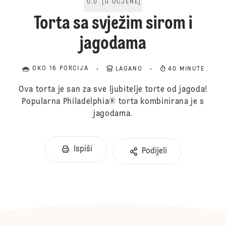
0.0
[
0
OCJENE
]
Torta sa svježim sirom i
jagodama
OKO 16 PORCIJA
LAGANO
40 MINUTE
Ova torta je san za sve ljubitelje torte od jagoda!
Popularna Philadelphia® torta kombinirana je s
jagodama.
Ispiši
Podijeli