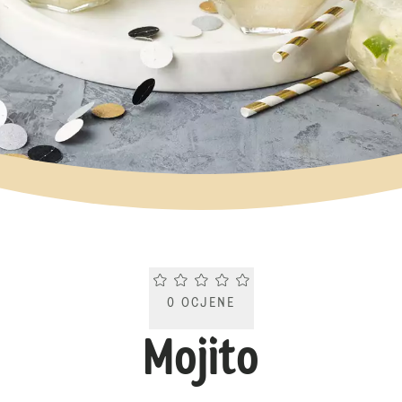
Current rating 0.0. Click to rate.
0
OCJENE
Mojito