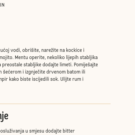
IN
ućoj vodi, obrišite, narežite na kockice i
mojito. Mentu operite, nekoliko lijepih stabljika
a preostale stabljike dodajte limeti. Pomiješajte
in šećerom i izgnječite drvenom batom ili
ir kako biste iscijedili sok. Ulijte rum i
nje
osluživanja u smjesu dodajte bitter