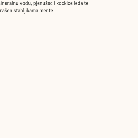
eralnu vodu, pjenušac i kockice leda te
krašen stabljikama mente.