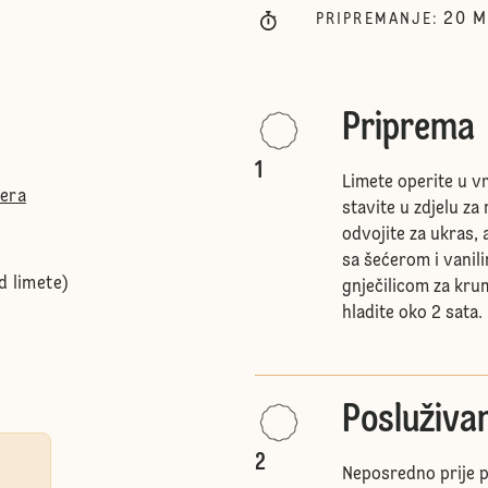
20
M
PRIPREMANJE
:
Priprema
1
Limete operite u vr
ćera
stavite u zdjelu za 
odvojite za ukras, 
sa šećerom i vanil
d limete)
gnječilicom za krump
hladite oko 2 sata.
Posluživa
2
Neposredno prije p