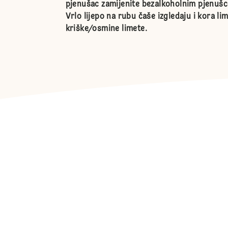
pjenušac zamijenite bezalkoholnim pjenuš
Vrlo lijepo na rubu čaše izgledaju i kora lim
kriške/osmine limete.