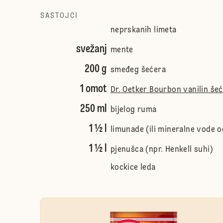
SASTOJCI
neprskanih limeta
svežanj
mente
200 g
smeđeg šećera
1 omot
Dr. Oetker Bourbon vanilin še
250 ml
bijelog ruma
1 ½ l
limunade (ili mineralne vode o
1 ½ l
pjenušca (npr. Henkell suhi)
kockice leda