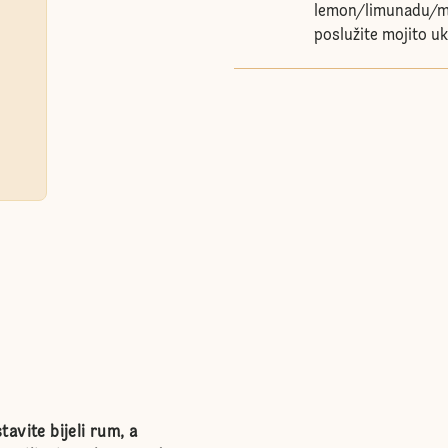
lemon/limunadu/min
poslužite mojito u
avite bijeli rum, a