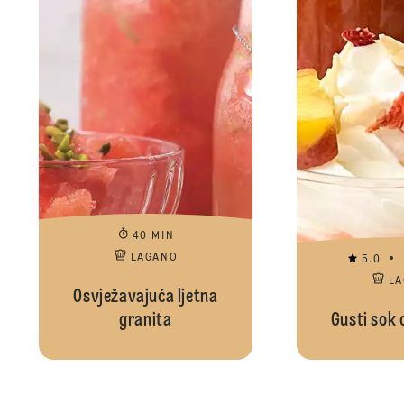
40 MIN
LAGANO
5.0
L
Osvježavajuća ljetna
granita
Gusti sok 