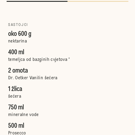
SASTOJCI
oko 600 g
nektarina
400 ml
temeljca od bazginih cvjetova *
2 omota
Dr. Oetker Vanilin šećera
1 žlica
šećera
750 ml
mineralne vode
500 ml
Prosecco