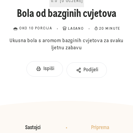
0.0
[
0
OCJENE
]
Bola od bazginih cvjetova
OKO 10 PORCIJA
LAGANO
20 MINUTE
Ukusna bola s aromom bazginih cvjetova za svaku
ljetnu zabavu
Ispiši
Podijeli
Sastojci
Priprema