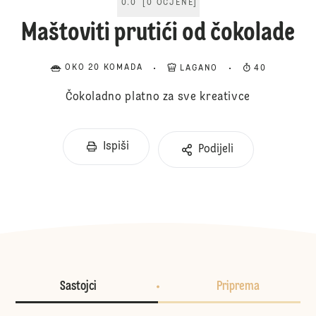
0.0
[
0
OCJENE
]
Maštoviti prutići od čokolade
OKO 20 KOMADA
LAGANO
40
Čokoladno platno za sve kreativce
Ispiši
Podijeli
Sastojci
Priprema