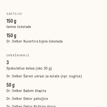
SASTOJCI
150 g
tamne čokolade
150 g
Dr. Oetker Kuvertira bijela čokolada
UKRAŠAVANJE
3
Spekulatius keksa (oko 30 g)
Dr. Oetker Šareni ukrasi za kolače (npr. kuglice)
50 g
Dr. Oetker Badem štapića
Dr. Oetker Dekor pahuljice
Dr. Oetker Dekor Božićna drvca