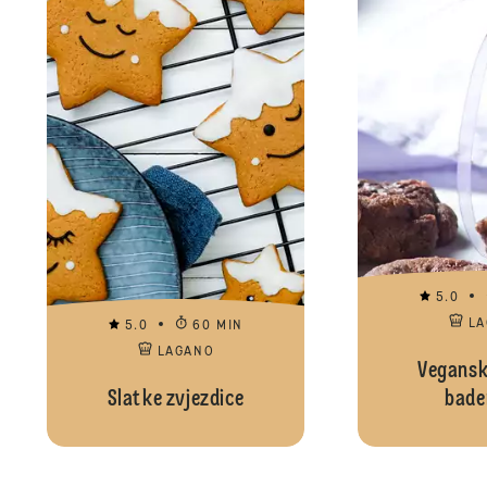
5.0
L
5.0
60 MIN
LAGANO
Veganski
Slatke zvjezdice
bad