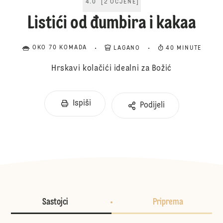
4.0
[
2
OCJENE
]
Listići od đumbira i kakaa
OKO 70 KOMADA
LAGANO
40 MINUTE
Hrskavi kolačići idealni za Božić
Ispiši
Podijeli
Sastojci
Priprema