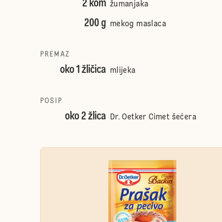
2 kom
žumanjaka
200 g
mekog maslaca
PREMAZ
oko 1 žličica
mlijeka
POSIP
oko 2 žlica
Dr. Oetker Cimet šećera