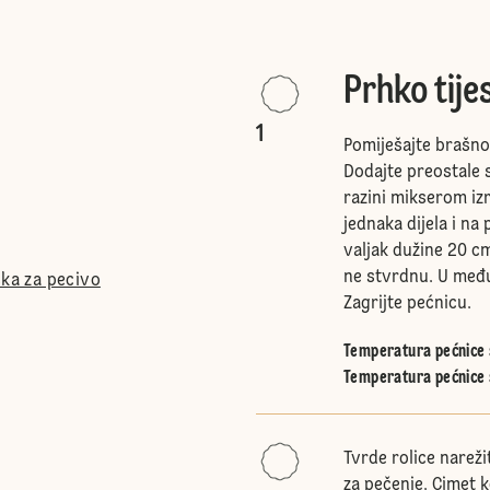
Prhko tije
1
Pomiješajte brašno
Dodajte preostale s
razini mikserom izra
jednaka dijela i na
valjak dužine 20 cm
ne stvrdnu. U među
ška za pecivo
Zagrijte pećnicu.
Temperatura pećnice s
Temperatura pećnice 
Tvrde rolice nareži
za pečenje. Cimet 