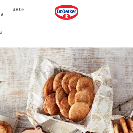
Dr. Oetker
SHOP
MA
M