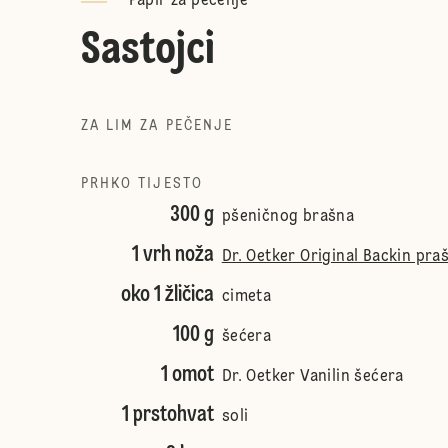
Papir za pečenje
Sastojci
ZA LIM ZA PEČENJE
PRHKO TIJESTO
300 g
pšeničnog brašna
1 vrh noža
Dr. Oetker Original Backin pra
oko 1 žličica
cimeta
100 g
šećera
1 omot
Dr. Oetker Vanilin šećera
1 prstohvat
soli