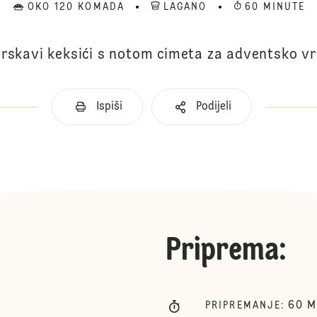
OKO 120 KOMADA
LAGANO
60 MINUTE
hrskavi keksići s notom cimeta za adventsko v
Ispiši
Podijeli
Priprema
:
60
M
PRIPREMANJE
: