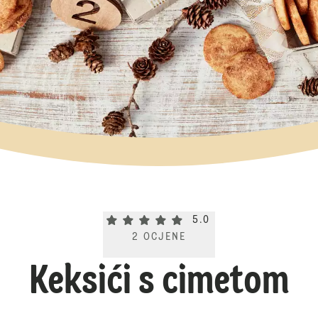
Current rating 5.0. Click to rate.
5.0
2
OCJENE
Keksići s cimetom