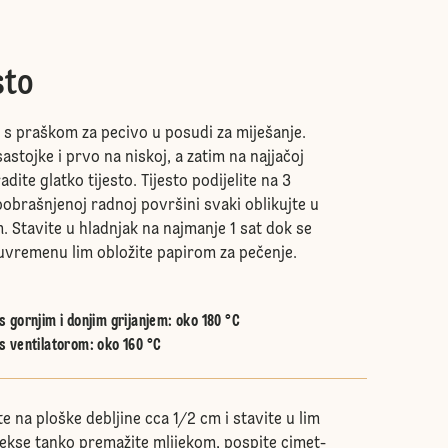
sto
 s praškom za pecivo u posudi za miješanje.
astojke i prvo na niskoj, a zatim na najjačoj
dite glatko tijesto. Tijesto podijelite na 3
 pobrašnjenoj radnoj površini svaki oblikujte u
. Stavite u hladnjak na najmanje 1 sat dok se
vremenu lim obložite papirom za pečenje.
 gornjim i donjim grijanjem
:
oko 180 °C
s ventilatorom
:
oko 160 °C
te na ploške debljine cca 1/2 cm i stavite u lim
kekse tanko premažite mlijekom, pospite cimet-