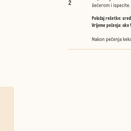
2
šećerom i ispecite.
Položaj rešetke
:
sred
Vrijeme pečenja: oko 
Nakon pečenja keks