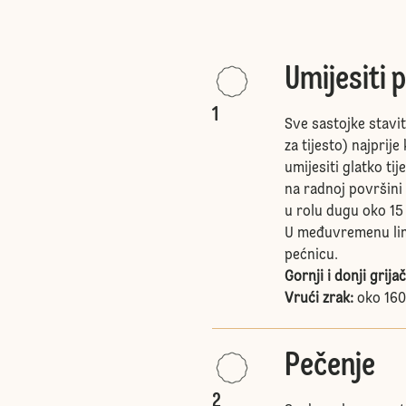
Umijesiti 
1
Sve sastojke stavi
za tijesto) najprij
umijesiti glatko tij
na radnoj površini 
u rolu dugu oko 15 
U međuvremenu lim 
pećnicu.
Gornji i donji grijač
Vrući zrak:
oko 160
Pečenje
2