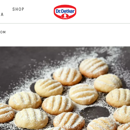
Dr. Oetker
SHOP
MA
JOM