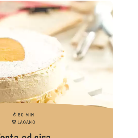
Mini šaumrole
80 MIN
LAGANO