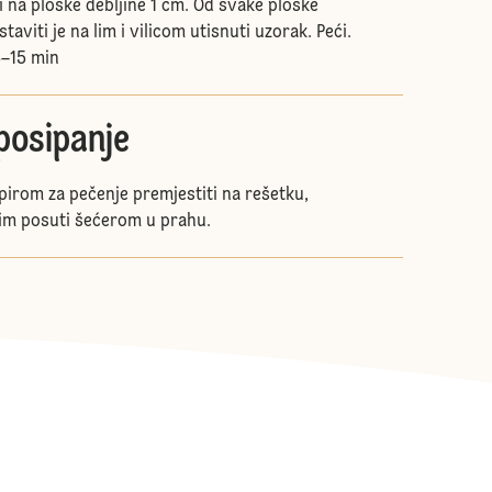
i na ploške debljine 1 cm. Od svake ploške
staviti je na lim i vilicom utisnuti uzorak. Peći.
–15 min
 posipanje
pirom za pečenje premjestiti na rešetku,
atim posuti šećerom u prahu.