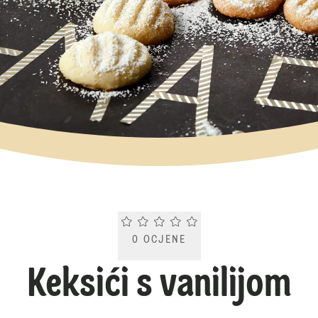
Current rating 0.0. Click to rate.
0
OCJENE
Keksići s vanilijom