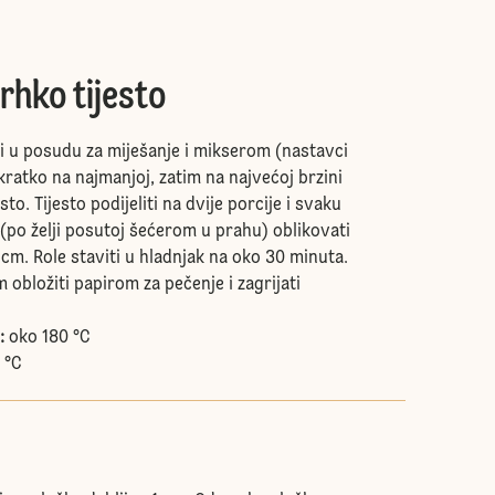
prhko tijesto
ti u posudu za miješanje i mikserom (nastavci
e kratko na najmanjoj, zatim na najvećoj brzini
esto. Tijesto podijeliti na dvije porcije i svaku
(po želji posutoj šećerom u prahu) oblikovati
cm. Role staviti u hladnjak na oko 30 minuta.
obložiti papirom za pečenje i zagrijati
:
oko 180 °C
 °C