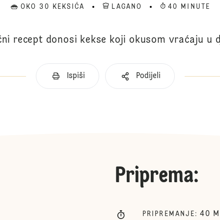
OKO 30 KEKSIĆA
LAGANO
40 MINUTE
čni recept donosi kekse koji okusom vraćaju u d
Ispiši
Podijeli
Priprema
:
40
M
PRIPREMANJE
: