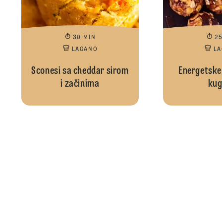
30 MIN
2
LAGANO
L
Sconesi sa cheddar sirom
Energetske
i začinima
kug