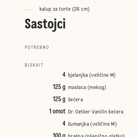
kalup za torte (26 cm)
Sastojci
POTREBNO
BISKVIT
4
bjelanjka (veličine M)
125 g
maslaca (mekog)
125 g
šećera
1 omot
Dr. Oetker Vanilin šećera
4
žumanjka (veličine M)
100 g
brašna (pšenično glatko)