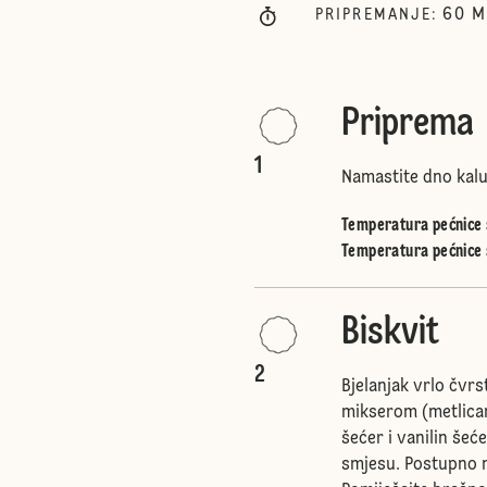
60
M
PRIPREMANJE
:
Priprema
1
Namastite dno kalup
Temperatura pećnice s
Temperatura pećnice 
Biskvit
2
Bjelanjak vrlo čvrs
mikserom (metlicam
šećer i vanilin šeć
smjesu. Postupno n