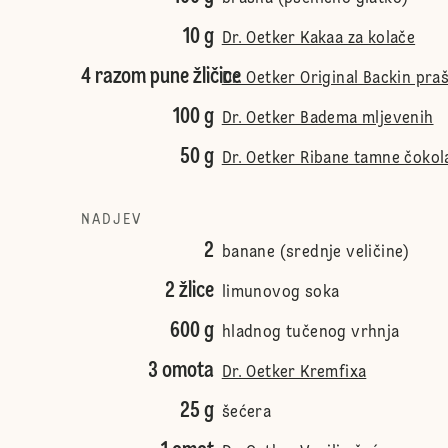
10 g
Dr. Oetker Kakaa za kolače
4 razom pune žličice
Dr. Oetker Original Backin pra
100 g
Dr. Oetker Badema mljevenih
50 g
Dr. Oetker Ribane tamne čokol
NADJEV
2
banane (srednje veličine)
2 žlice
limunovog soka
600 g
hladnog tučenog vrhnja
3 omota
Dr. Oetker Kremfixa
25 g
šećera