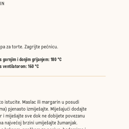
IN
a za torte. Zagrijte pećnicu.
 gornjim i donjim grijanjem
:
180 °C
s ventilatorom
:
160 °C
to istucite. Maslac ili margarin u posudi
a) pjenasto izmiješajte. Miješajući dodajte
er i miješajte sve dok ne dobijete povezanu
a najvećoj brzini umiješajte žumanjak.