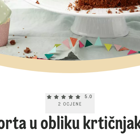
Current rating 5.0. Click to rate.
5.0
2
OCJENE
orta u obliku krtičnja