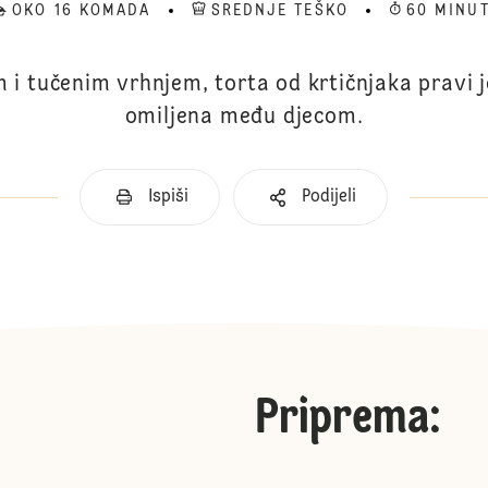
OKO 16 KOMADA
SREDNJE TEŠKO
60 MINU
i tučenim vrhnjem, torta od krtičnjaka pravi je
omiljena među djecom.
Ispiši
Podijeli
Priprema
: