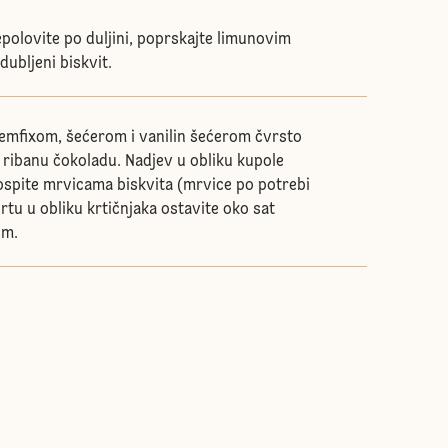
epolovite po duljini, poprskajte limunovim
dubljeni biskvit.
emfixom, šećerom i vanilin šećerom čvrsto
e ribanu čokoladu. Nadjev u obliku kupole
pospite mrvicama biskvita (mrvice po potrebi
ortu u obliku krtičnjaka ostavite oko sat
om.