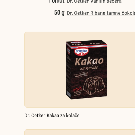
1 omot
Dr. Oetker Vanilin šećera
50 g
Dr. Oetker Ribane tamne čokol
Dr. Oetker Kakaa za kolače