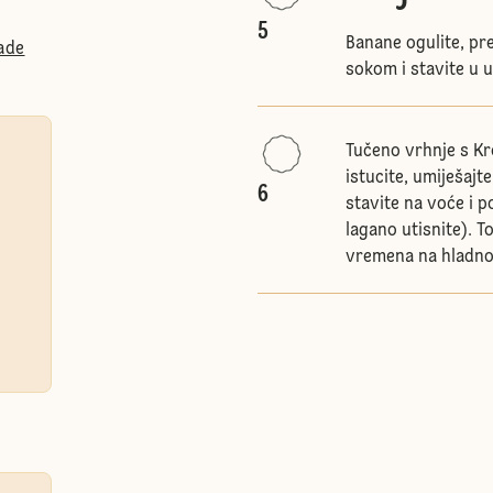
5
Banane ogulite, pr
ade
sokom i stavite u u
Tučeno vrhnje s Kr
istucite, umiješajt
6
stavite na voće i 
lagano utisnite). T
vremena na hladn