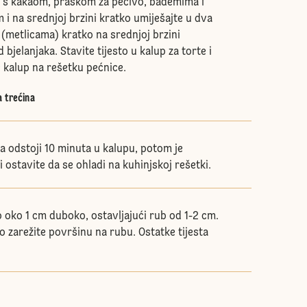
o s kakaom, praškom za pecivo, bademima i
i na srednjoj brzini kratko umiješajte u dva
(metlicama) kratko na srednjoj brzini
 bjelanjaka. Stavite tijesto u kalup za torte i
e kalup na rešetku pećnice.
a trećina
a odstoji 10 minuta u kalupu, potom je
i ostavite da se ohladi na kuhinjskoj rešetki.
o oko 1 cm duboko, ostavljajući rub od 1-2 cm.
o zarežite površinu na rubu. Ostatke tijesta