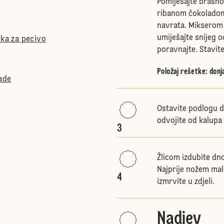
Pomiješajte brašn
ribanom čokoladom 
navrata. Mikserom 
umiješajte snijeg od
ška za pecivo
poravnajte. Stavit
Položaj rešetke
:
donj
ade
Ostavite podlogu d
odvojite od kalupa 
3
Žlicom izdubite dn
Najprije nožem mal
4
izmrvite u zdjeli.
Nadjev