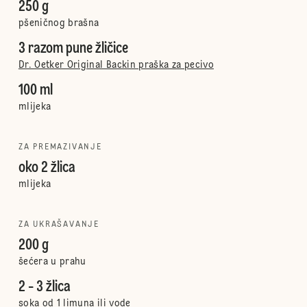
250 g
pšeničnog brašna
3 razom pune žličice
Dr. Oetker Original Backin praška za pecivo
100 ml
mlijeka
ZA PREMAZIVANJE
oko 2 žlica
mlijeka
ZA UKRAŠAVANJE
200 g
šećera u prahu
2 - 3 žlica
soka od 1 limuna ili vode