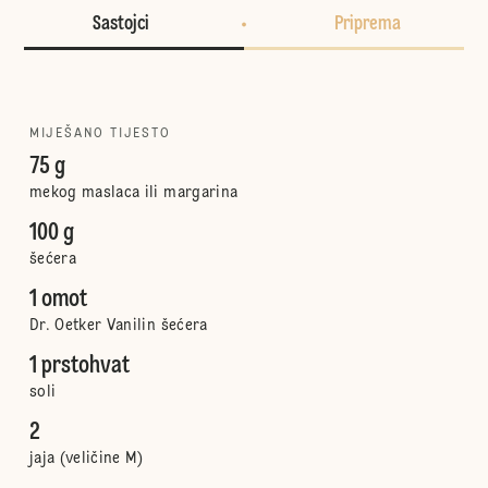
Sastojci
Priprema
MIJEŠANO TIJESTO
75 g
mekog maslaca ili margarina
100 g
šećera
1 omot
Dr. Oetker Vanilin šećera
1 prstohvat
soli
2
jaja (veličine M)