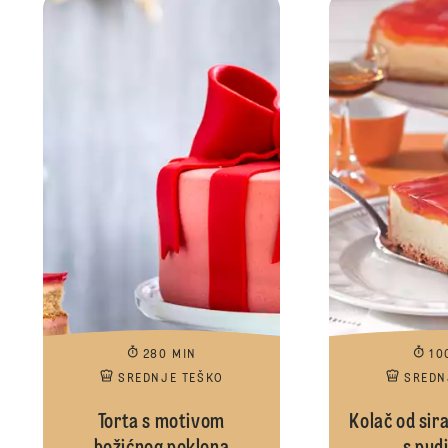
280 MIN
10
SREDNJE TEŠKO
SREDN
Torta s motivom
Kolač od sir