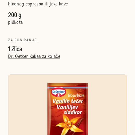
hladnog espressa ili jake kave
200 g
piškota
ZA POSIPANJE
1 žlica
Dr. Oetker Kakaa za kolače