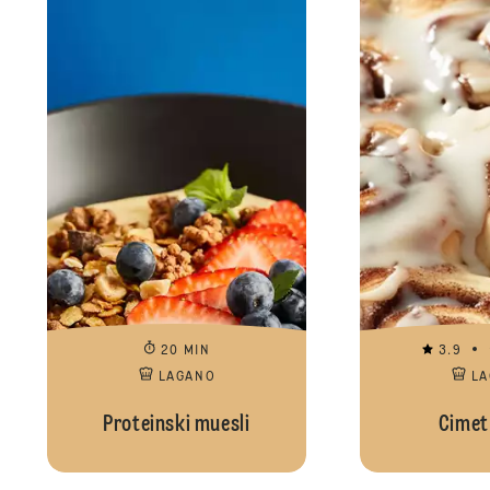
20 MIN
3.9
LAGANO
L
Proteinski muesli
Cimet 