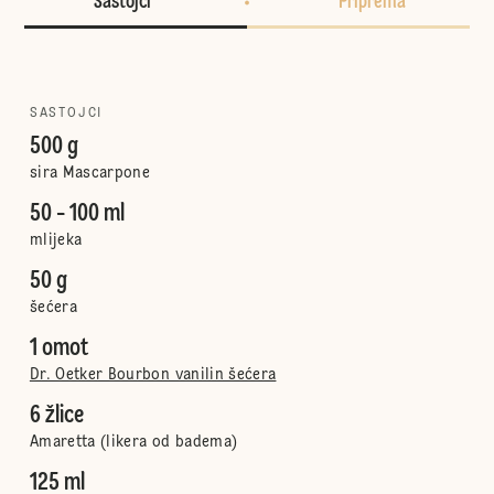
Sastojci
Priprema
SASTOJCI
500 g
sira Mascarpone
50 - 100 ml
mlijeka
50 g
šećera
1 omot
Dr. Oetker Bourbon vanilin šećera
6 žlice
Amaretta (likera od badema)
125 ml