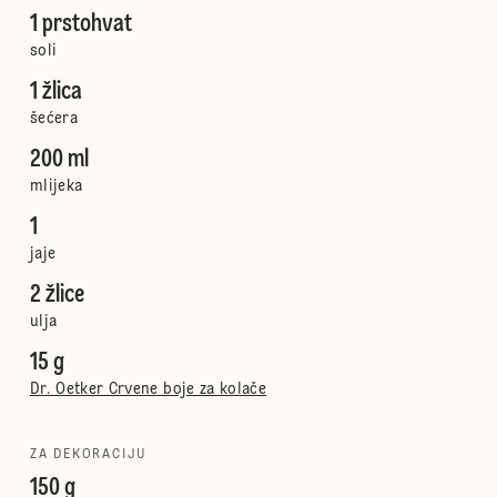
1 prstohvat
soli
1 žlica
šećera
200 ml
mlijeka
1
jaje
2 žlice
ulja
15 g
Dr. Oetker Crvene boje za kolače
ZA DEKORACIJU
150 g