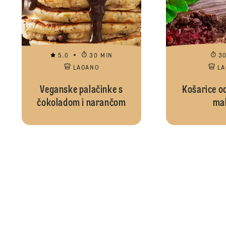
5.0
30 MIN
3
LAGANO
L
Veganske palačinke s
Košarice od
čokoladom i narančom
mal