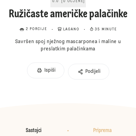
0.0
[
0
OCJENE
]
Ružičaste američke palačinke
2 PORCIJE
LAGANO
35 MINUTE
Savršen spoj nježnog mascarponea i maline u
preslatkim palačinkama
Ispiši
Podijeli
Sastojci
Priprema