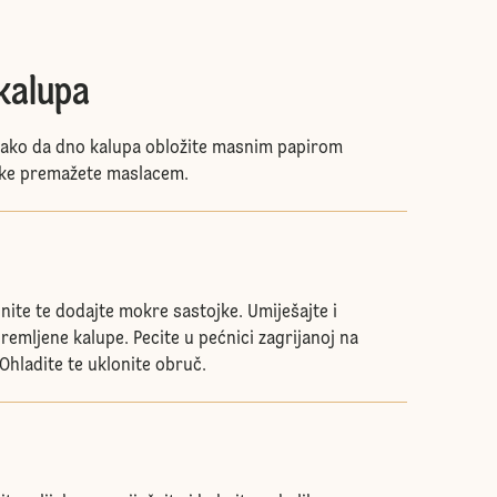
kalupa
tako da dno kalupa obložite masnim papirom
enke premažete maslacem.
nite te dodajte mokre sastojke. Umiješajte i
premljene kalupe. Pecite u pećnici zagrijanoj na
Ohladite te uklonite obruč.