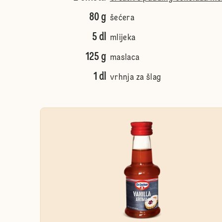
80 g
šećera
5 dl
mlijeka
125 g
maslaca
1 dl
vrhnja za šlag