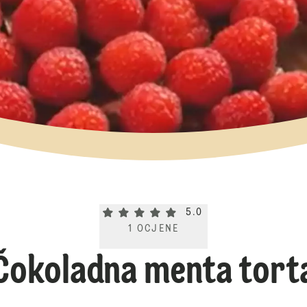
Current rating 5.0. Click to rate.
5.0
1
OCJENE
Čokoladna menta tort