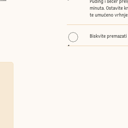
Puding i šećer prel
minuta. Ostavite k
te umućeno vrhnje
Biskvite premazati
4