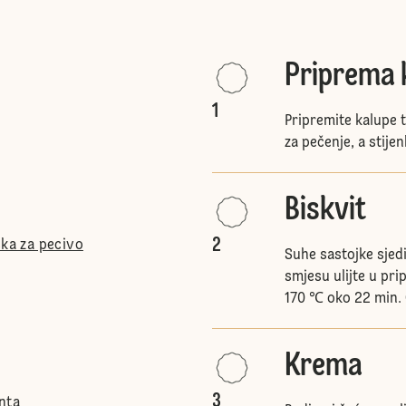
Priprema 
1
Pripremite kalupe 
za pečenje, a stij
Biskvit
2
ška za pecivo
Suhe sastojke sjedi
smjesu ulijte u pri
170 ℃ oko 22 min. 
Krema
3
nta