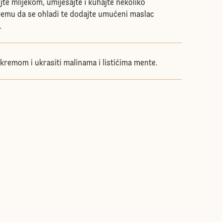
ijte mlijekom, umiješajte i kuhajte nekoliko
remu da se ohladi te dodajte umućeni maslac
.
 kremom i ukrasiti malinama i listićima mente.