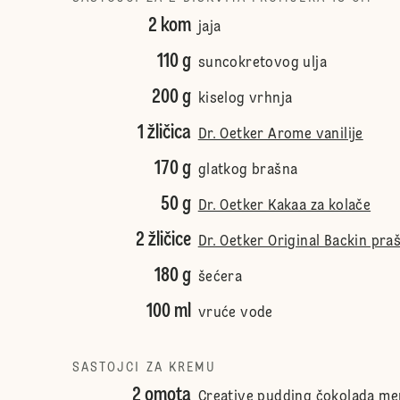
2 kom
jaja
110 g
suncokretovog ulja
200 g
kiselog vrhnja
1 žličica
Dr. Oetker Arome vanilije
170 g
glatkog brašna
50 g
Dr. Oetker Kakaa za kolače
2 žličice
Dr. Oetker Original Backin pra
180 g
šećera
100 ml
vruće vode
SASTOJCI ZA KREMU
2 omota
Creative pudding čokolada me