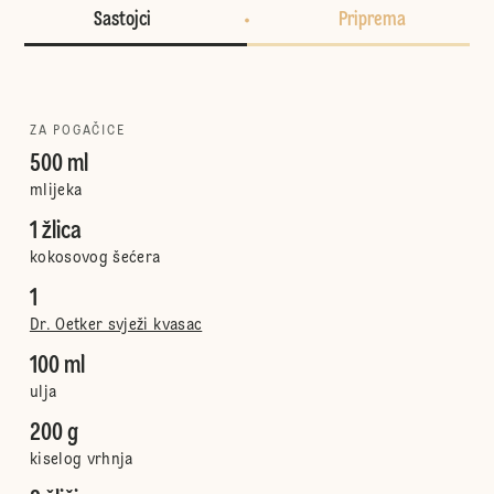
Sastojci
Priprema
ZA POGAČICE
500 ml
mlijeka
1 žlica
kokosovog šećera
1
Dr. Oetker svježi kvasac
100 ml
ulja
200 g
kiselog vrhnja