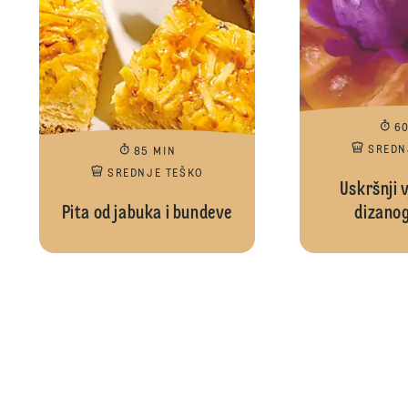
6
SREDN
85 MIN
SREDNJE TEŠKO
Uskršnji v
Pita od jabuka i bundeve
dizanog