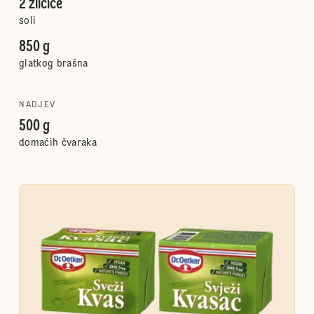
2 žličice
soli
850 g
glatkog brašna
NADJEV
500 g
domaćih čvaraka