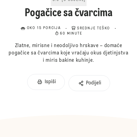
5.0
[
6
OCJENE
]
Pogačice sa čvarcima
OKO 15 PORCIJA
SREDNJE TEŠKO
60 MINUTE
Zlatne, mirisne i neodoljivo hrskave – domaće
pogačice sa čvarcima koje vraćaju okus djetinjstva
i miris bakine kuhinje.
Ispiši
Podijeli