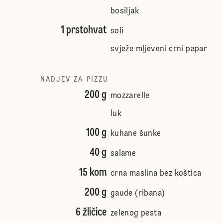
bosiljak
1 prstohvat
soli
svježe mljeveni crni papar
NADJEV ZA PIZZU
200 g
mozzarelle
luk
100 g
kuhane šunke
40 g
salame
15 kom
crna maslina bez koštica
200 g
gaude (ribana)
6 žličice
zelenog pesta