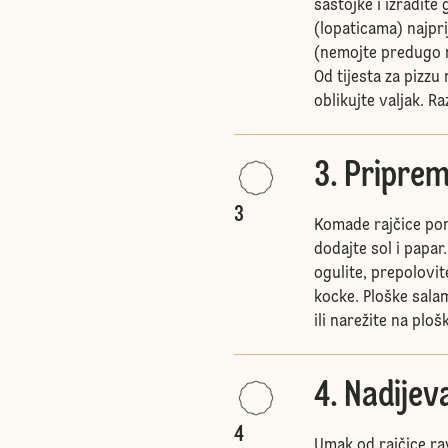
sastojke i izradite
(lopaticama) najpri
(nemojte predugo mij
Od tijesta za pizzu
oblikujte valjak. Ra
3. Priprem
3
Komade rajčice pomi
dodajte sol i papar
ogulite, prepolovit
kocke. Ploške sala
ili narežite na ploš
4. Nadijev
4
Umak od rajčice ra