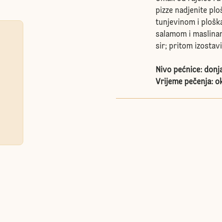
pizze nadjenite pl
tunjevinom i plošk
salamom i maslinam
sir; pritom izostav
Nivo pećnice: donj
Vrijeme pečenja: o