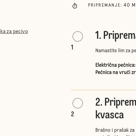
40
M
PRIPREMANJE
:
ška za pecivo
1. Pripre
1
Namastite lim za pe
Električna pećnica
Pećnica na vrući zr
2. Priprem
kvasca
2
Brašno i prašak za