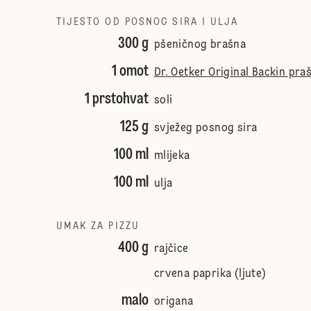
TIJESTO OD POSNOG SIRA I ULJA
300 g
pšeničnog brašna
1 omot
Dr. Oetker Original Backin pra
1 prstohvat
soli
125 g
svježeg posnog sira
100 ml
mlijeka
100 ml
ulja
UMAK ZA PIZZU
400 g
rajčice
crvena paprika (ljute)
malo
origana