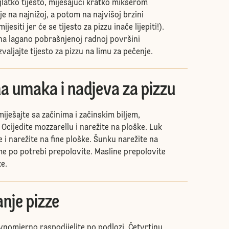
 glatko tijesto, miješajući kratko mikserom
je na najnižoj, a potom na najvišoj brzini
esiti jer će se tijesto za pizzu inače lijepiti!).
 na lagano pobrašnjenoj radnoj površini
zvaljajte tijesto za pizzu na limu za pečenje.
a umaka i nadjeva za pizzu
ješajte sa začinima i začinskim biljem,
. Ocijedite mozzarellu i narežite na ploške. Luk
e i narežite na fine ploške. Šunku narežite na
me po potrebi prepolovite. Masline prepolovite
ke.
anje pizze
vnomjerno raspodijelite po podlozi. Četvrtinu