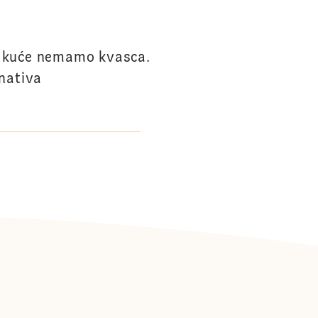
d kuće nemamo kvasca.
rnativa