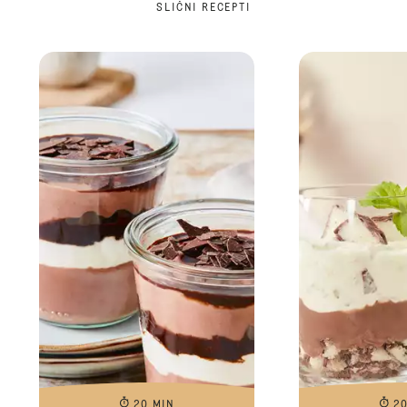
SLIČNI RECEPTI
20 MIN
2