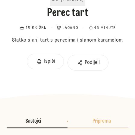
5.0
[
1
OCJENE
]
Perec tart
10 KRIŠKE
LAGANO
45 MINUTE
Slatko slani tart s perecima i slanom karamelom
Ispiši
Podijeli
Sastojci
Priprema