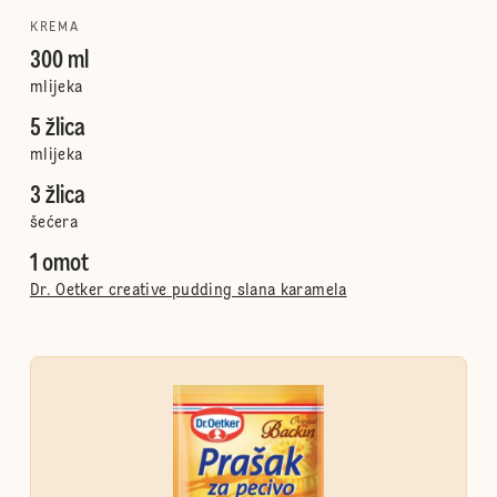
KREMA
300 ml
mlijeka
5 žlica
mlijeka
3 žlica
šećera
1 omot
Dr. Oetker creative pudding slana karamela