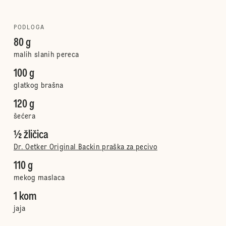
PODLOGA
80 g
malih slanih pereca
100 g
glatkog brašna
120 g
šećera
½ žličica
Dr. Oetker Original Backin praška za pecivo
110 g
mekog maslaca
1 kom
jaja