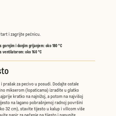
tart i zagrijte pećnicu.
 gornjim i donjim grijanjem
:
oko 180 °C
s ventilatorom
:
oko 160 °C
sto
 i prašak za pecivo u posudi. Dodajte ostale
edno mikserom (lopaticama) izradite u glatko
najprije kratko na najnižoj, a potom na najvišoj
 tijesto na lagano pobrašnjenoj radnoj površini
o 32 cm), stavite tijesto u kalup i vilicom više
vite papir za pečenje na tijesto i napunite