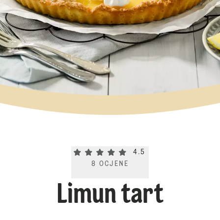
Current rating 4.5. Click to rate.
4.5
8
OCJENE
Limun tart