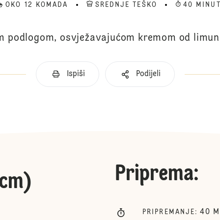
OKO 12 KOMADA
SREDNJE TEŠKO
40 MINU
m podlogom, osvježavajućom kremom od limuna
Ispiši
Podijeli
Priprema
:
 cm)
40
M
PRIPREMANJE
: