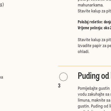
og)
mahunarkama.
Stavite kalup za pi
Položaj rešetke
:
donj
Vrijeme pečenja: oko 
Stavite kalup za p
Izvadite papir za p
ohladi.
Puding od
na
3
Pomiješajte gustin 
vodu zakuhajte sa
limuna, maknite sa
gustin. Puding od 