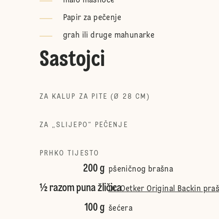
malo masnoće
Papir za pečenje
grah ili druge mahunarke
Sastojci
ZA KALUP ZA PITE (Ø 28 CM)
ZA „SLIJEPO“ PEČENJE
PRHKO TIJESTO
200 g
pšeničnog brašna
½ razom puna žličica
Dr. Oetker Original Backin pra
100 g
šećera