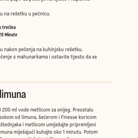
tu na rešetku u pećnicu.
a trećina
20 Minute
itu nakon pečenja na kuhinjsku rešetku.
ečenje s mahunarkama i ostavite tijesto da se
 limuna
i 200 ml vode metlicom za snijeg. Preostalu
 sokom od limuna, šećerom i Finesse koricom
 štednjaka i metlicom umiješajte pripremljeni
limuna miješajući kuhajte oko 1 minutu. Potom