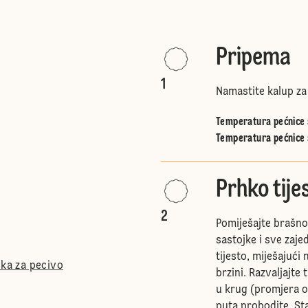
Pripema
1
Namastite kalup za 
Temperatura pećnice s
Temperatura pećnice 
Prhko tije
2
Pomiješajte brašno
sastojke i sve zaj
tijesto, miješajući 
ška za pecivo
brzini. Razvaljajte
u krug (promjera ok
puta probodite. Sta