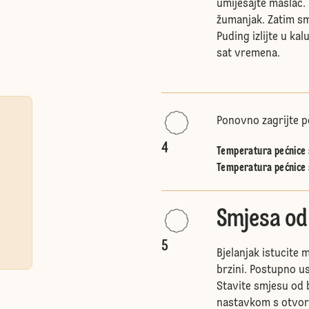
umiješajte maslac.
žumanjak. Zatim sm
Puding izlijte u ka
sat vremena.
Ponovno zagrijte p
4
Temperatura pećnice s
Temperatura pećnice 
Smjesa od
5
Bjelanjak istucite
brzini. Postupno us
Stavite smjesu od 
nastavkom s otvorom