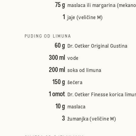
75 g
maslaca ili margarina (mekan
1
jaje (veličine M)
PUDING OD LIMUNA
60 g
Dr. Oetker Original Gustina
300 ml
vode
200 ml
soka od limuna
150 g
šećera
1 omot
Dr. Oetker Finesse korica limu
10 g
maslaca
3
žumanjka (veličine M)