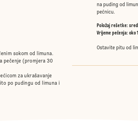
na puding od limun
pećnicu.
Položaj rešetke
:
sred
Vrijeme pečenja: oko 
Ostavite pitu od li
jeđenim sokom od limuna.
 za pečenje (promjera 30
rećicom za ukrašavanje
ito po pudingu od limuna i