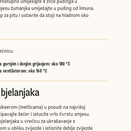
 Postupno umiješajte 4 žlice pudinga u
jesu žumanjka umiješajte u puding od limuna.
lup za pitu i ostavite da stoji na hladnom oko
ećnicu
 gornjim i donjim grijanjem
:
oko 180 °C
s ventilatorom
:
oko 160 °C
 bjelanjaka
 mikserom (metlicama) u posudi na najvišoj
ipavajte šećer i istucite vrlo čvrstu smjesu.
bjelanjaka u vrećicu za ukrašavanje s
 u obliku zvijezde i istisnite deblje zvijezde