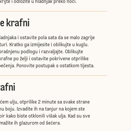
krijte i odložite u hladnjak preko noći.
e krafni
hladnjaka i ostavite pola sata da se malo zagrije
ri. Kratko ga izmijesite i oblikujte u kuglu.
rašnjenu podlogu i razvaljajte. Oblikujte
rafne po želji i ostavite pokrivene otprilike
pečenja. Ponovite postupak s ostatkom tijesta.
afni
ćem ulju, otprilike 2 minute sa svake strane
nu boju. Izvadite ih na tanjur na kojem ste
pir kako biste otklonili višak ulja. Kad su sve
mažite ih glazurom od šećera.