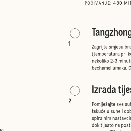
480
MI
POČIVANJE
:
Tangzhon
1
Zagrijte smjesu br
(temperatura pri ko
nekoliko 2-3 minut
bechamel umaka. Os
Izrada tij
2
Pomiješajte sve su
tekuće u suhe i do
spiralnim nastavci
dok tijesto ne post
na