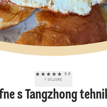
Current rating 5.0. Click to rate.
5.0
1
OCJENE
fne s Tangzhong tehn