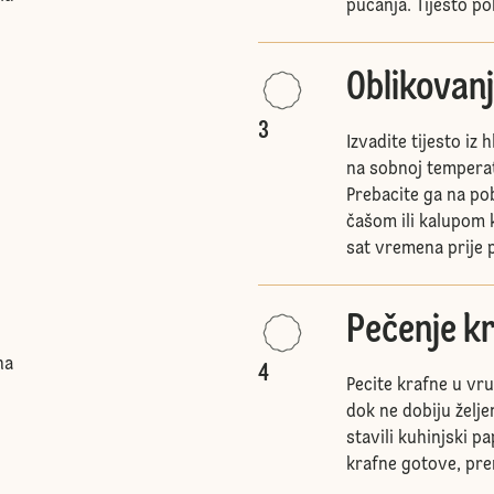
pucanja. Tijesto po
Oblikovanj
3
Izvadite tijesto iz 
na sobnoj temperatu
Prebacite ga na pob
čašom ili kalupom k
sat vremena prije 
Pečenje kr
na
4
Pecite krafne u vru
dok ne dobiju želje
stavili kuhinjski pa
krafne gotove, pre