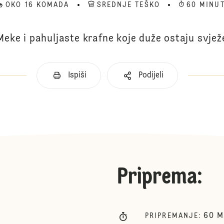
OKO 16 KOMADA
SREDNJE TEŠKO
60 MINU
Meke i pahuljaste krafne koje duže ostaju svjež
Ispiši
Podijeli
Priprema
:
60
M
PRIPREMANJE
: