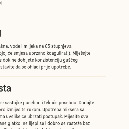
N
g
ašna, vode i mlijeka na 65 stupnjeva
joj će smjesa ubrzano koagulirati). Miješajte
e dok ne dobijete konzistenciju gušćeg
tavite da se ohladi prije upotrebe.
esta
he sastojke posebno i tekuće posebno. Dodajte
bro izmijesite rukom. Upotreba miksera sa
ma uvelike će ubrzati postupak. Mijesite sve
ane glatko, ne lijepi se i dobro se rasteže bez