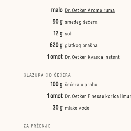
malo
Dr. Oetker Arome ruma
90 g
smeđeg šećera
12 g
soli
620 g
glatkog brašna
1 omot
Dr. Oetker Kvasca instant
GLAZURA OD ŠEĆERA
100 g
šećera u prahu
1 omot
Dr. Oetker Finesse korica limu
30 g
mlake vode
ZA PRŽENJE