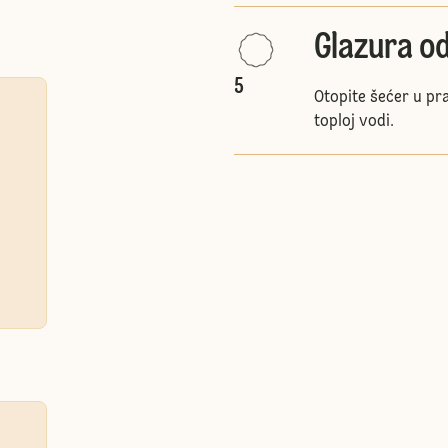
Glazura o
5
Otopite šećer u pr
toploj vodi.