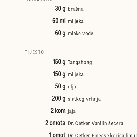
30 g
brašna
60 ml
mlijeka
60 g
mlake vode
TIJESTO
150 g
Tangzhong
150 g
mlijeka
50 g
ulja
200 g
slatkog vrhnja
2 kom
jaja
2 omota
Dr. Oetker Vanilin šećera
1 omot
Dr. Oetker Finesse korica limu