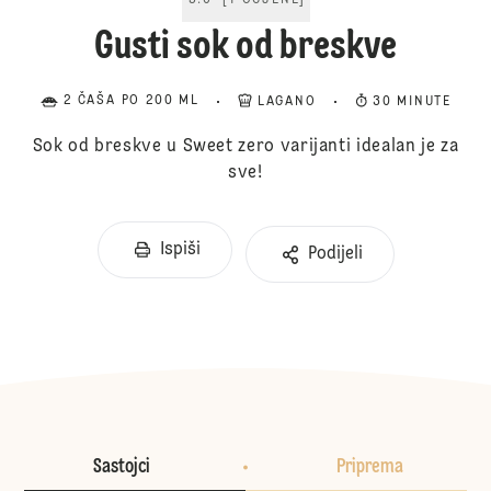
5.0
[
1
OCJENE
]
Gusti sok od breskve
2 ČAŠA PO 200 ML
LAGANO
30 MINUTE
Sok od breskve u Sweet zero varijanti idealan je za
sve!
Ispiši
Podijeli
Sastojci
Priprema