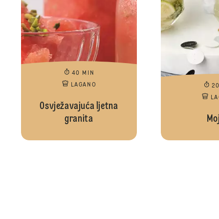
40 MIN
LAGANO
2
L
Osvježavajuća ljetna
granita
Moj