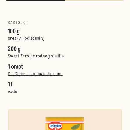
SASTOJCI
100 g
breskvi (očišćenih)
200 g
Sweet Zero prirodnog sladila
1 omot
Dr. Oetker Limunske kiseline
1 l
vode