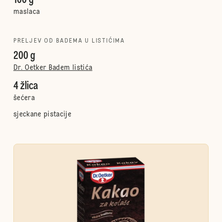
100 g
maslaca
PRELJEV OD BADEMA U LISTIĆIMA
200 g
Dr. Oetker Badem listića
4 žlica
šećera
sjeckane pistacije