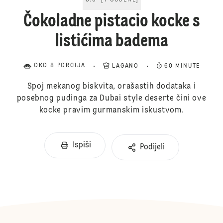
5.0
[
1
OCJENE
]
Čokoladne pistacio kocke s
listićima badema
OKO 8 PORCIJA
LAGANO
60 MINUTE
Spoj mekanog biskvita, orašastih dodataka i
posebnog pudinga za Dubai style deserte čini ove
kocke pravim gurmanskim iskustvom.
Ispiši
Podijeli