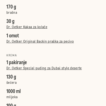
170 g
brašna
30 g
Dr. Oetker Kakaa za kolače
1 omot
Dr. Oetker Original Backin praška za pecivo
KREMA
1 pakiranje
Dr. Oetker Special puding za Dubai style deserte
130 g
šećera
1000 ml
mlijeka