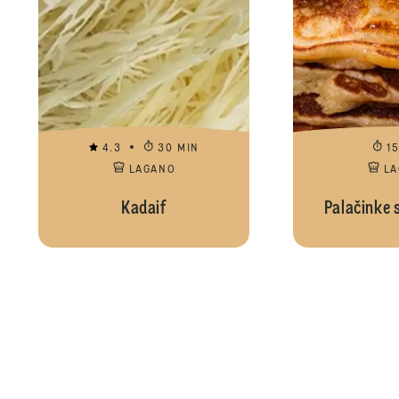
4.3
30 MIN
1
LAGANO
L
Kadaif
Palačinke 