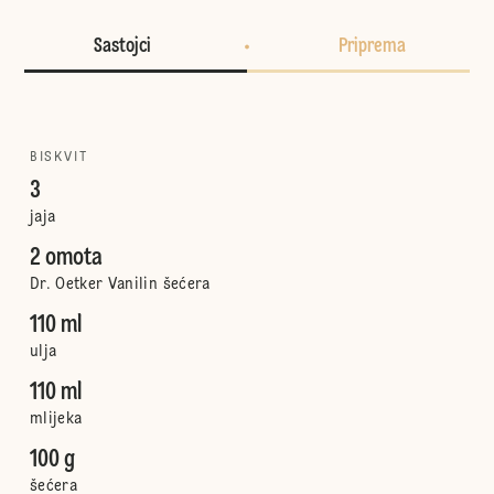
Sastojci
Priprema
BISKVIT
3
jaja
2 omota
Dr. Oetker Vanilin šećera
110 ml
ulja
110 ml
mlijeka
100 g
šećera