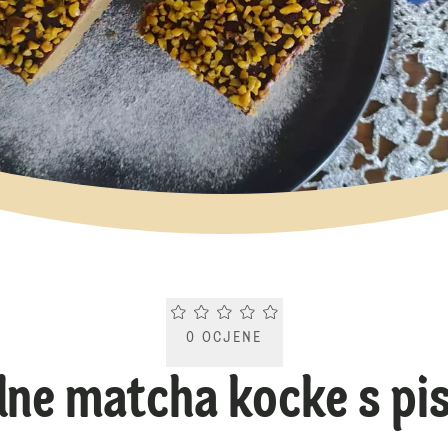
Current rating 0.0. Click to rate.
0
OCJENE
ne matcha kocke s pi