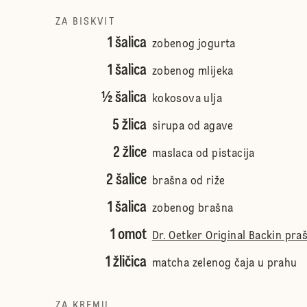
ZA BISKVIT
1 šalica
zobenog jogurta
1 šalica
zobenog mlijeka
½ šalica
kokosova ulja
5 žlica
sirupa od agave
2 žlice
maslaca od pistacija
2 šalice
brašna od riže
1 šalica
zobenog brašna
1 omot
Dr. Oetker Original Backin pra
1 žličica
matcha zelenog čaja u prahu
ZA KREMU