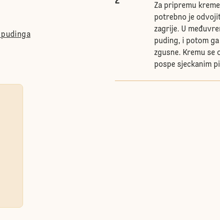
2
Za pripremu kreme, 
potrebno je odvojit
zagrije. U međuvre
o pudinga
puding, i potom ga 
zgusne. Kremu se o
pospe sjeckanim p