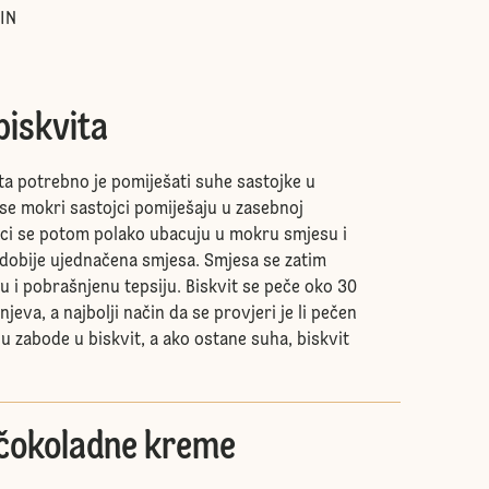
IN
biskvita
ta potrebno je pomiješati suhe sastojke u
 se mokri sastojci pomiješaju u zasebnoj
jci se potom polako ubacuju u mokru smjesu i
 dobije ujednačena smjesa. Smjesa se zatim
u i pobrašnjenu tepsiju. Biskvit se peče oko 30
jeva, a najbolji način da se provjeri je li pečen
icu zabode u biskvit, a ako ostane suha, biskvit
čokoladne kreme