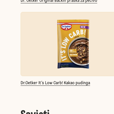
Dr. Oetker Original Backin praška za pecivo
Dr.Oetker It’s Low Carb! Kakao pudinga