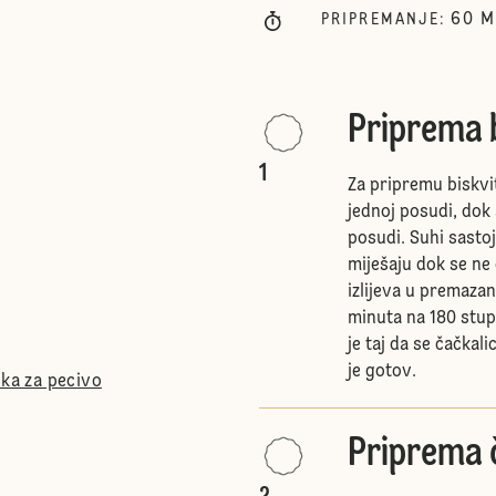
60
M
PRIPREMANJE
:
Priprema 
1
Za pripremu biskvi
jednoj posudi, dok
posudi. Suhi sasto
miješaju dok se ne
izlijeva u premazan
minuta na 180 stupn
je taj da se čačkal
je gotov.
ška za pecivo
Priprema 