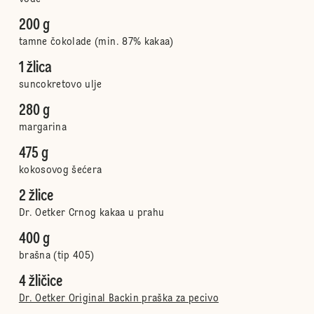
200 g
tamne čokolade (min. 87% kakaa)
1 žlica
suncokretovo ulje
280 g
margarina
475 g
kokosovog šećera
2 žlice
Dr. Oetker Crnog kakaa u prahu
400 g
brašna (tip 405)
4 žličice
Dr. Oetker Original Backin praška za pecivo