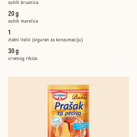
suhih brusnica
20 g
suhih marelica
1
zlatni listić (siguran za konzumaciju)
30 g
crvenog ribiza