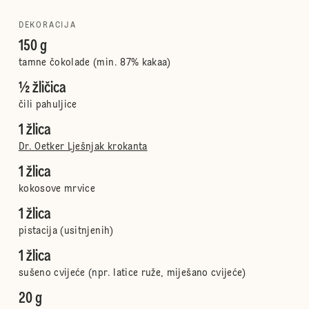
DEKORACIJA
150 g
tamne čokolade (min. 87% kakaa)
½ žličica
čili pahuljice
1 žlica
Dr. Oetker Lješnjak krokanta
1 žlica
kokosove mrvice
1 žlica
pistacija (usitnjenih)
1 žlica
sušeno cvijeće (npr. latice ruže, miješano cvijeće)
20 g