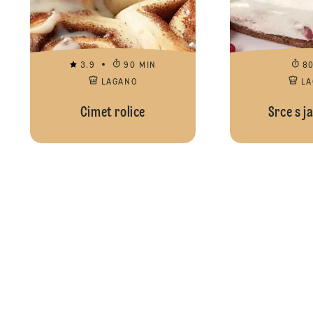
3.9
90 MIN
8
LAGANO
L
Cimet rolice
Srce s 