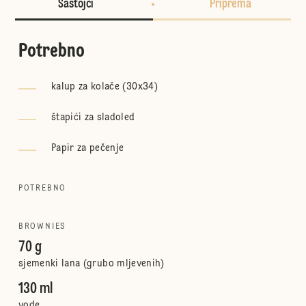
Sastojci
Priprema
Potrebno
kalup za kolače (30x34)
štapići za sladoled
Papir za pečenje
POTREBNO
BROWNIES
70 g
sjemenki lana (grubo mljevenih)
130 ml
vode