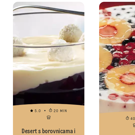
5.0
20 MIN
4
Desert s borovnicama i