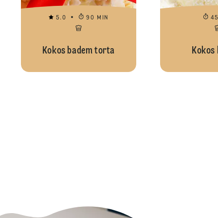
5.0
90 MIN
4
Kokos badem torta
Kokos 