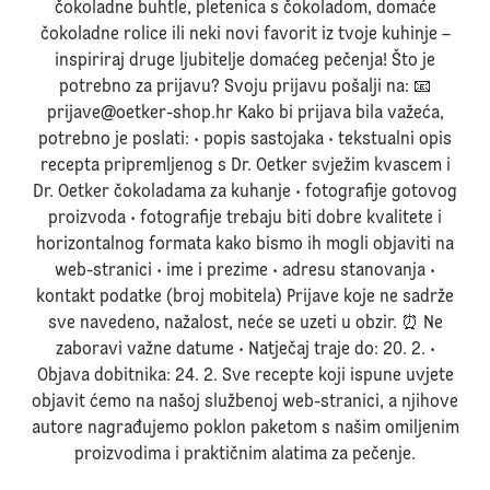
čokoladne buhtle, pletenica s čokoladom, domaće
čokoladne rolice ili neki novi favorit iz tvoje kuhinje –
inspiriraj druge ljubitelje domaćeg pečenja! Što je
potrebno za prijavu? Svoju prijavu pošalji na: 📧
prijave@oetker-shop.hr Kako bi prijava bila važeća,
potrebno je poslati: • popis sastojaka • tekstualni opis
recepta pripremljenog s Dr. Oetker svježim kvascem i
Dr. Oetker čokoladama za kuhanje • fotografije gotovog
proizvoda • fotografije trebaju biti dobre kvalitete i
horizontalnog formata kako bismo ih mogli objaviti na
web-stranici • ime i prezime • adresu stanovanja •
kontakt podatke (broj mobitela) Prijave koje ne sadrže
sve navedeno, nažalost, neće se uzeti u obzir. ⏰ Ne
zaboravi važne datume • Natječaj traje do: 20. 2. •
Objava dobitnika: 24. 2. Sve recepte koji ispune uvjete
objavit ćemo na našoj službenoj web-stranici, a njihove
autore nagrađujemo poklon paketom s našim omiljenim
proizvodima i praktičnim alatima za pečenje.