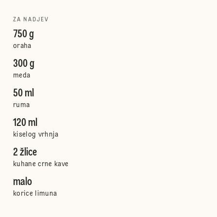
ZA NADJEV
750 g
oraha
300 g
meda
50 ml
ruma
120 ml
kiselog vrhnja
2 žlice
kuhane crne kave
malo
korice limuna