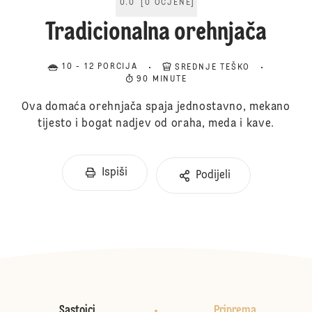
0.0
[
0
OCJENE
]
Tradicionalna orehnjača
10 - 12 PORCIJA
SREDNJE TEŠKO
90 MINUTE
Ova domaća orehnjača spaja jednostavno, mekano
tijesto i bogat nadjev od oraha, meda i kave.
Ispiši
Podijeli
Sastojci
Priprema