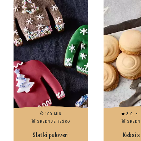
100 MIN
3.0
SREDNJE TEŠKO
SREDN
Slatki puloveri
Keksi s