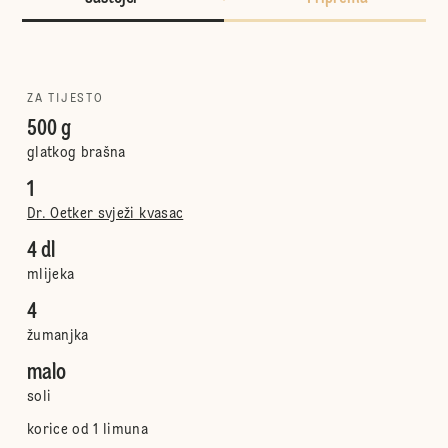
ZA TIJESTO
500 g
glatkog brašna
1
Dr. Oetker svježi kvasac
4 dl
mlijeka
4
žumanjka
malo
soli
korice od 1 limuna