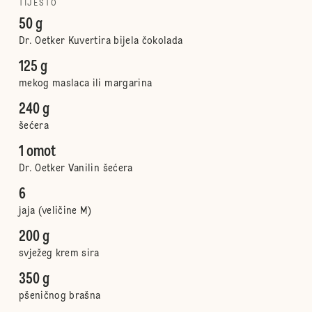
TIJESTO
50 g
Dr. Oetker Kuvertira bijela čokolada
125 g
mekog maslaca ili margarina
240 g
šećera
1 omot
Dr. Oetker Vanilin šećera
6
jaja (veličine M)
200 g
svježeg krem sira
350 g
pšeničnog brašna