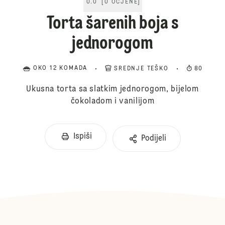
0.0
[
0
OCJENE
]
Torta šarenih boja s
jednorogom
OKO 12 KOMADA
SREDNJE TEŠKO
80
Ukusna torta sa slatkim jednorogom, bijelom
čokoladom i vanilijom
Ispiši
Podijeli