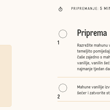
5
MI
PRIPREMANJE
:
Priprema
1
Razrežite mahunu va
temeljito pomiješaj
čaše zajedno s mah
vanilije, vanilin š
najmanje tjedan da
Mahune vanilije izva
šećer i zatvorite s
2