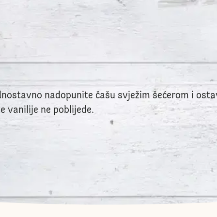
ednostavno nadopunite čašu svježim šećerom i ostav
vanilije ne poblijede.