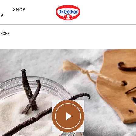
Dr. Oetker
SHOP
MA
ŠEĆER