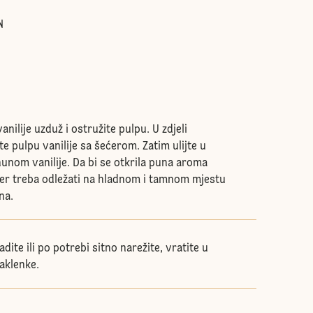
N
nilije uzduž i ostružite pulpu. U zdjeli
te pulpu vanilije sa šećerom. Zatim ulijte u
unom vanilije. Da bi se otkrila puna aroma
ećer treba odležati na hladnom i tamnom mjestu
na.
dite ili po potrebi sitno narežite, vratite u
taklenke.