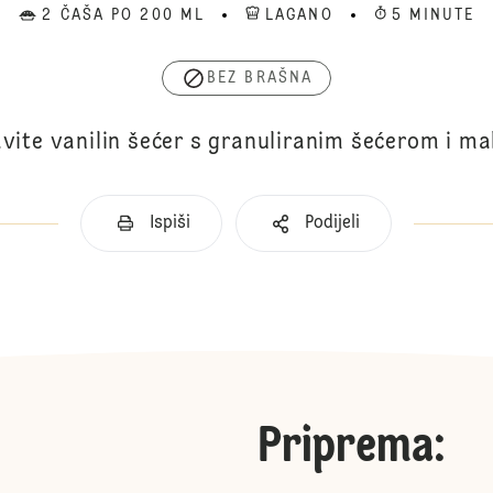
2 ČAŠA PO 200 ML
LAGANO
5 MINUTE
BEZ BRAŠNA
vite vanilin šećer s granuliranim šećerom i ma
Ispiši
Podijeli
Priprema
: