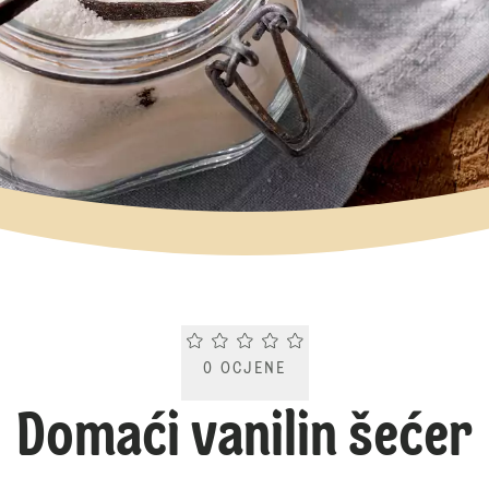
Current rating 0.0. Click to rate.
0
OCJENE
Domaći vanilin šećer