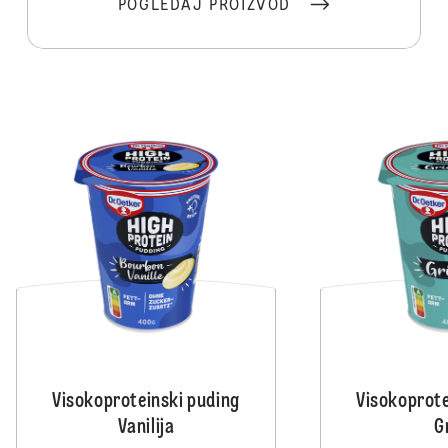
POGLEDAJ PROIZVOD
Visokoproteinski puding
Visokoprote
Vanilija
G