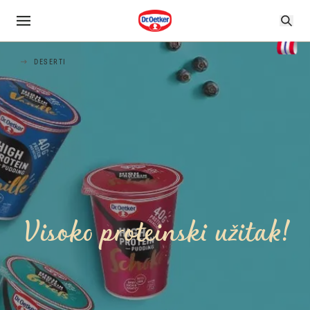
DESERTI
Visoko proteinski užitak!