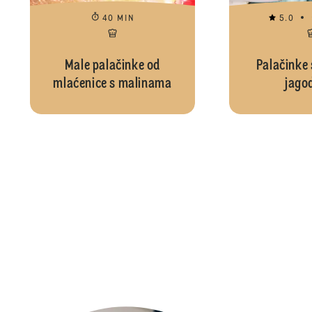
40 MIN
5.0
Male palačinke od
Palačinke 
mlaćenice s malinama
jago