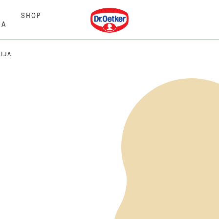
Dr. Oetker
SHOP
MA
LIJA