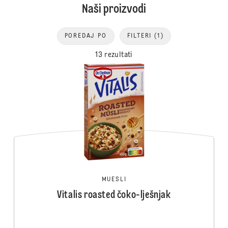
Naši proizvodi
POREDAJ PO
FILTERI
(1)
13 rezultati
MUESLI
Vitalis roasted čoko-lješnjak