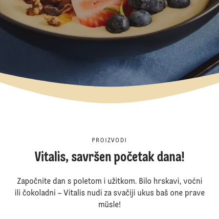
PROIZVODI
Vitalis, savršen početak dana!
Započnite dan s poletom i užitkom. Bilo hrskavi, voćni
ili čokoladni – Vitalis nudi za svačiji ukus baš one prave
müsle!