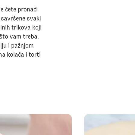
dje ćete pronaći
u savršene svaki
lnih trikova koji
 što vam treba.
vlju i pažnjom
a kolača i torti
ne boje
Kako pripremiti čokoladni ganache