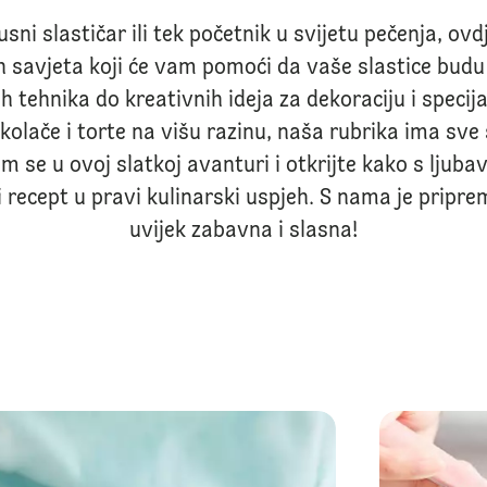
usni slastičar ili tek početnik u svijetu pečenja, ov
h savjeta koji će vam pomoći da vaše slastice bud
 tehnika do kreativnih ideja za dekoraciju i specija
 kolače i torte na višu razinu, naša rubrika ima sve
m se u ovoj slatkoj avanturi i otkrijte kako s ljuba
i recept u pravi kulinarski uspjeh. S nama je priprem
uvijek zabavna i slasna!
Kako koristiti prehrambe