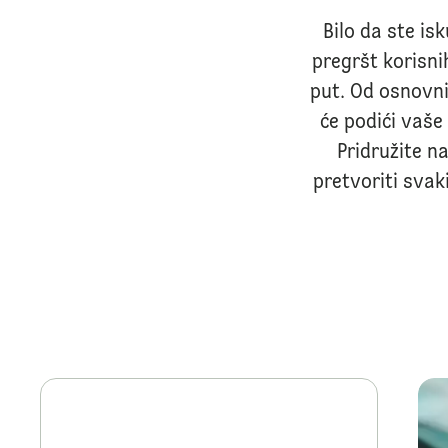
Bilo da ste isk
pregršt korisni
put. Od osnovnih
će podići vaše
Pridružite na
pretvoriti svak