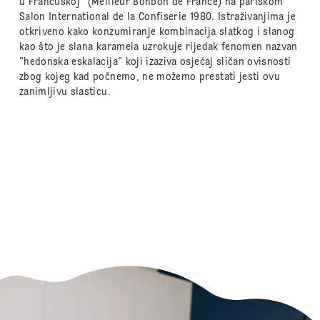
u Francuskoj" (Meilleur Bonbon de France) na pariškom
Salon International de la Confiserie 1980. Istraživanjima je
otkriveno kako konzumiranje kombinacija slatkog i slanog
kao što je slana karamela uzrokuje rijedak fenomen nazvan
"hedonska eskalacija" koji izaziva osjećaj sličan ovisnosti
zbog kojeg kad počnemo, ne možemo prestati jesti ovu
zanimljivu slasticu.