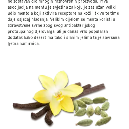
neizostavan dio mnogih raznovrsnih proizvoda. Prva
asocijacija na mentu je svježina za koju je zaslužan veliki
udio mentola koji aktivira receptore na koži i tkivu te time
daje osjećaj hlađenja. Velikim dijelom se menta koristi u
zdravstvene svrhe zbog svog antibakterijskog i
protuupalnog djelovanja, ali je danas vrlo popularan
dodatak kako desertima tako i slanim jelima te je savršena
ljetna namirnica.